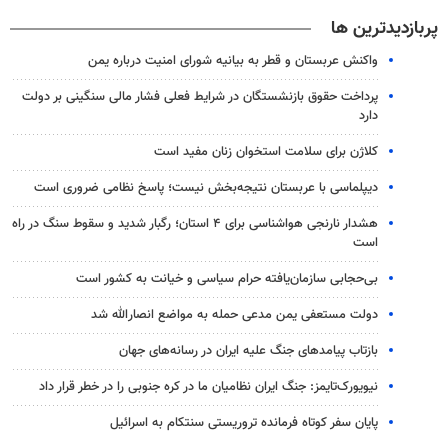
پربازدیدترین ها
واکنش عربستان و قطر به بیانیه شورای امنیت درباره یمن
پرداخت حقوق بازنشستگان در شرایط فعلی فشار مالی سنگینی بر دولت
دارد
کلاژن برای سلامت استخوان زنان مفید است
دیپلماسی با عربستان نتیجه‌بخش نیست؛ پاسخ نظامی ضروری است
هشدار نارنجی هواشناسی برای ۴ استان؛ رگبار شدید و سقوط سنگ در راه
است
بی‌حجابی سازمان‌یافته حرام سیاسی و خیانت به کشور است
دولت مستعفی یمن مدعی حمله به مواضع انصارالله شد
بازتاب پیامدهای جنگ علیه ایران در رسانه‌های جهان
نیویورک‌تایمز: جنگ ایران نظامیان ما در کره جنوبی را در خطر قرار داد
پایان سفر کوتاه فرمانده تروریستی سنتکام به اسرائیل