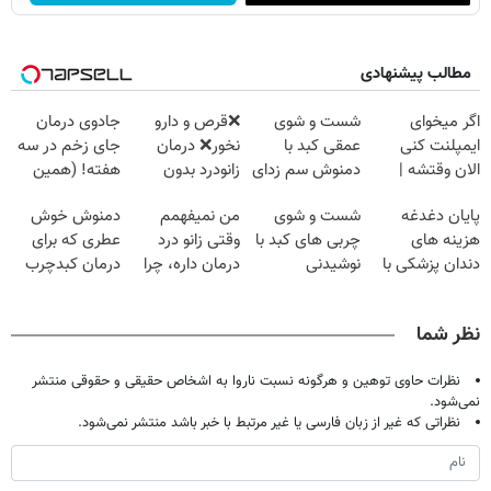
مطالب پیشنهادی
اگر میخوای
شست و شوی
❌قرص‌ و دارو
جادوی درمان
ایمپلنت کنی
عمقی کبد با
نخور❌ درمان
جای زخم در سه
الان وقتشه |
دمنوش سم زدای
زانودرد بدون
هفته! (همین
فقط با ۲۵
گیاهی
قرص
حالا رایگان
پایان دغدغه
شست و شوی
من نمیفهمم
دمنوش خوش
میلیون تومان!!!
صحبت کنید)
هزینه های
چربی های کبد با
وقتی زانو درد
عطری که برای
دندان پزشکی با
نوشیدنی
درمان داره، چرا
درمان کبدچرب
پک سفید کننده
گیاهی(55%تخفیف)
دردش رو داری
معجزه میکنه
خانگی
تحمل میکنی؟❗
نظر شما
نظرات حاوی توهین و هرگونه نسبت ناروا به اشخاص حقیقی و حقوقی منتشر
نمی‌شود.
نظراتی که غیر از زبان فارسی یا غیر مرتبط با خبر باشد منتشر نمی‌شود.