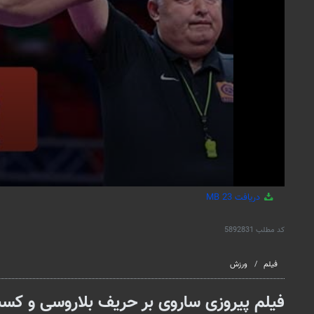
دریافت
23 MB
کد مطلب
5892831
فیلم
ورزش
فیلم پیروزی ساروی بر حریف بلاروسی و کسب