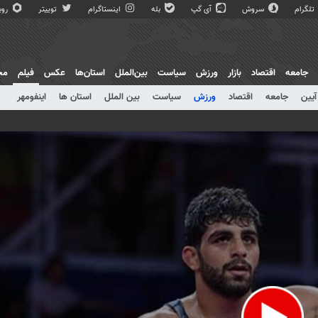
تلگرام
سروش
آی گپ
بله
اینستاگرام
توییتر
روبی
جامعه
اقتصاد
بازار
ورزش
سیاست
بین‌الملل
استان‌ها
عکس
فیلم
مج
آیین
جامعه
اقتصاد
ورزش
سیاست
بین الملل
استان ها
اینفومهر