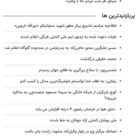
میثاق هر شب مردم نکا با ولایت
پربازدیدترین ها
اطلاعیه مراسم تشییع پیکر مطهر شهید ستوانیکم «نورالله نارویی»
نفرات دعوت شده به اردوی تیم ملی کشتی فرنگی اعلام شدند
مسیر جایگزین محور حاجی‌آباد به بندرعباس در محدوده گلوگاه اعلام شد
محمد حقیقی درگذشت
شمسی‌پور: با سلاح زیرگیری به طلای جهان رسیدم
رضایی: به لطف خدا توانستم خوشرنگ‌ترین مدال را کسب کنم
کوچ بازیگران از شبکه خانگی به سیما؛ مسعود شصت‌چی به مذاکره
می‌رود؟
دمای هوا در خراسان رضوی ۴ درجه افزایش می یابد
ملی پوشان کشتی آزاد جوانان به خط شدند
تصادف مرگبار پژو در بلوار وکیل‌آباد مشهد؛ راننده جان باخت