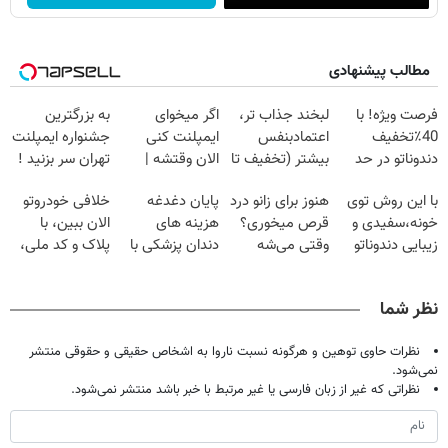
مطالب پیشنهادی
فرصت ویژه! با
لبخند جذاب تر،
اگر میخوای
به بزرگترین
40٪تخفیف
اعتمادبنفس
ایمپلنت کنی
جشنواره ایمپلنت
دندوناتو در حد
بیشتر (تخفیف تا
الان وقتشه |
تهران سر بزنید !
کامپوزیت سفید
امشب)
فقط با ۲۵
| فقط ۲۵
با این روش توی
هنوز برای زانو درد
پایان دغدغه
خلافی خودروتو
کن
میلیون تومان!!!
میلیون !
خونه،سفیدی و
قرص میخوری؟
هزینه های
الان ببین، با
زیبایی دندوناتو
وقتی می‌شه
دندان پزشکی با
پلاک و کد ملی،
برگردون
بدون عمل
پک سفید کننده
بدون نیاز به
(40%off)
درمانش کرد؟؟؟؟
خانگی
مراجعه حضوری
نظر شما
نظرات حاوی توهین و هرگونه نسبت ناروا به اشخاص حقیقی و حقوقی منتشر
نمی‌شود.
نظراتی که غیر از زبان فارسی یا غیر مرتبط با خبر باشد منتشر نمی‌شود.