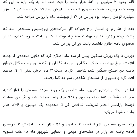
قله جدید ۲ میلیون و ۵۴۱ هزار واحد را ثبت کند. اما به یک
باره
با این که
وضعیت بورس به شدت صعودی شده بود و ارزش معاملات خرد به بالای ۲۴ هزار
میلیارد تومان رسیده بود بورس در ۱۷ اردیبهشت ماه با ریزش مواجه شد.
بعد از ۵۰ روز و انتشار نرخ خوراک گاز شرکت‌های پتروشیمی مشخص شد که
پشت پرده ریزش ۱۷ اردیبهشت ماه چه بوده است و رانت خبری عده‌ای که از
محتوای نامه اطلاع داشتند باعث ریزش بورس شد.
بورس با یک ریزش سنگین بیش از سه ماه اصلاح کرد که دلایل متعددی از جمله
افزایش نرخ بهره بین بانکی، نگرانی سرمایه گذاران از آینده بورس، سیگنال توافق
باعث این اصلاح سنگین شد، شاخص کل در مدت ۳ ماه ریزش بیش از ۲۳ درصد
افت کرد و بسیاری از نمادهای شاخص ساز به کما رفتند.
اما در مرداد و ابتدای شهریور ماه شاخص یک روند مجدد صعودی را آغاز
کردبه
طوریکه
دقیقاً در نقطه یک میلیون و ۹۴۱ هزار واحد حمایت شد و اگر این حمایت
توسط
بازارساز
انجام نمی‌شد، شاخص کل تا محدوده یک میلیون و ۸۳۶ هزار
واحد سقوط می‌کرد.
راند بعدی صعودی بازار تا ناحیه ۲ میلیون و ۱۶۱ هزار واحد و افزایش ۱۲ درصدی
ادامه یافت اما بازار در هفته‌های میانی و انتهایی شهریور ماه به علت تسویه