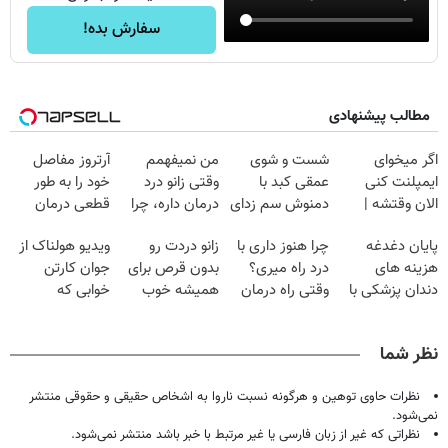
سفارش بده!
مطالب پیشنهادی
اگر میخوای
شست و شوی
من نمیفهمم
آرتروز مفاصل
ایمپلنت کنی
عمقی کبد با
وقتی زانو درد
خود را به طور
الان وقتشه |
دمنوش سم زدای
درمان داره، چرا
قطعی درمان
فقط با ۲۵
گیاهی
دردش رو داری
کنید!
پایان دغدغه
چرا هنوز داری با
زانو دردت رو
ویدیو هولناک از
میلیون تومان!!!
تحمل میکنی؟❗
◗پرسش‌نامه◖
هزینه های
درد راه میری؟
بدون قرص برای
جوان کارتن
دندان پزشکی با
وقتی راه درمان
همیشه خوب
خوابی که
پک سفید کننده
جلو پاته!
کن! (قدم اول،
میلیاردر شد.
خانگی
پرسش‌نامه)
آموزش رایگان
نظر شما
نظرات حاوی توهین و هرگونه نسبت ناروا به اشخاص حقیقی و حقوقی منتشر
نمی‌شود.
نظراتی که غیر از زبان فارسی یا غیر مرتبط با خبر باشد منتشر نمی‌شود.