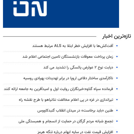
تازه‌ترین اخبار
آفت‌کش‌ها با افزایش خطر ابتلا به ALS مرتبط هستند
زمان پرداخت معوقات بازنشستگان تامین اجتماعی اعلام شد
دیابت نوع ۲ عوارض یائسگی را تشدید می کند
ناکارآمدی ساختار دفاعی اروپا در برابر تهدیدات پهپادی روسیه
فرمانده سپاه گناوه:خبرنگاران روایت اول و امیدآفرین به جامعه ارائه کنند
تیراندازی در غزه در پی اعلام مخالفت نتانیاهو با طرح نقشه راه
طنین «باید برخاست» در میدان انقلاب گنبدکاووس
تجمع شبانه مردم گرگان در حمایت از انسجام و همبستگی ملی
افزایش قیمت نفت در سایه ابهام درباره تنگه هرمز