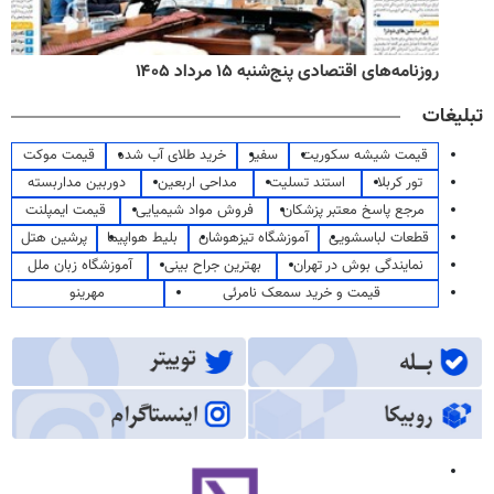
روزنامه‌های اقتصادی پنج‌شنبه ۱۵ مرداد ۱۴۰۵
تبلیغات
قیمت شیشه سکوریت
سفیر
خرید طلای آب شده
قیمت موکت
تور کربلا
استند تسلیت
مداحی اربعین
دوربین مداربسته
مرجع پاسخ معتبر پزشکان
فروش مواد شیمیایی
قیمت ایمپلنت
قطعات لباسشویی
آموزشگاه تیزهوشان
بلیط هواپیما
پرشین هتل
نمایندگی بوش در تهران
بهترین جراح بینی
آموزشگاه زبان ملل
قیمت و خرید سمعک نامرئی
مهرینو