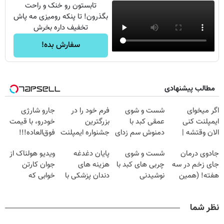
تابستون رو خنک و راحت
بگذرون! تا پنکه رومیزی مه پاش
تخفیف داره بخرش
سفارش بده!
مطالب پیشنهادی
اگر میخوای
شست و شوی
فرم خود را در
جارو شارژی
ایمپلنت کنی
عمقی کبد با
بزرگترین
خودرو، با قیمت
الان وقتشه |
دمنوش سم زدای
جشنواره ایمپلنت
فوق‌العاده!!!
فقط با ۲۵
گیاهی
تهران پر کنید ! |
جادوی درمان
شست و شوی
پایان دغدغه
ویدیو هولناک از
میلیون تومان!!!
فقط ۲۵ میلیون
جای زخم در سه
چربی های کبد با
هزینه های
جوان کارتن
هفته! (همین
نوشیدنی
دندان پزشکی با
خوابی که
حالا رایگان
گیاهی(55%تخفیف)
پک سفید کننده
میلیاردر شد.
صحبت کنید)
خانگی
آموزش رایگان
نظر شما