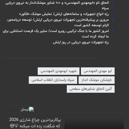
الحاق ناو «ابومهدی المهندس» و ۱۰۰ شناور موشک‌انداز به نیروی دریایی
سپاه
رژه انواع تجهیزات و سامانه‌های ارتش/ نمایش موشک «فکور»
مروری بر پیشرفته‌ترین تجهیزات نیروی دریایی ارتش/ توسعه دریامحور،
الزام توسعه کشور است
امروز کشور ما با جنگ ترکیبی روبرو است/ سایبر یک فرصت استثنایی برای
ما ایجاد کرده است
رژه تجهیزات نیروی دریایی در روز ارتش
برچسب‌ها
ابو مهدی المهندس
شهید ابومهدی المهندس
ناوشکن موشک انداز
سپاه پاسداران انقلاب اسلامی
آئین الحاق شناورهای سطحی
پرکاربردترین چراغ شارژی 2026
که شگفت زده ات میکنه 💡😍