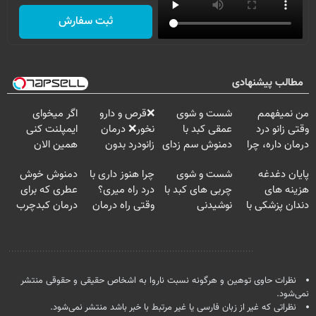
ثبت سفارش
مطالب پیشنهادی
من نمیفهمم
شست و شوی
❌قرص‌ و دارو
اگر میخوای
وقتی زانو درد
عمقی کبد با
نخور❌ درمان
ایمپلنت کنی
درمان داره، چرا
دمنوش سم زدای
زانودرد بدون
همین الان
دردش رو داری
گیاهی
قرص
وقتشه | فقط با
پایان دغدغه
شست و شوی
چرا هنوز داری با
دمنوش خوش
تحمل میکنی؟❗
۲۵ میلیون
هزینه های
چربی های کبد با
درد راه میری؟
عطری که برای
تومان!!!
دندان پزشکی با
نوشیدنی
وقتی راه درمان
درمان کبدچرب
پک سفید کننده
گیاهی(55%تخفیف)
جلو پاته!
معجزه میکنه
خانگی
نظر شما
نظرات حاوی توهین و هرگونه نسبت ناروا به اشخاص حقیقی و حقوقی منتشر
نمی‌شود.
نظراتی که غیر از زبان فارسی یا غیر مرتبط با خبر باشد منتشر نمی‌شود.