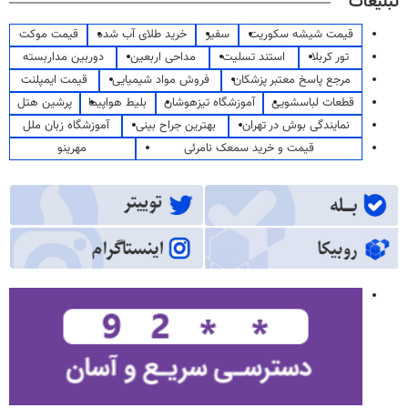
تبلیغات
قیمت شیشه سکوریت
سفیر
خرید طلای آب شده
قیمت موکت
تور کربلا
استند تسلیت
مداحی اربعین
دوربین مداربسته
مرجع پاسخ معتبر پزشکان
فروش مواد شیمیایی
قیمت ایمپلنت
قطعات لباسشویی
آموزشگاه تیزهوشان
بلیط هواپیما
پرشین هتل
نمایندگی بوش در تهران
بهترین جراح بینی
آموزشگاه زبان ملل
قیمت و خرید سمعک نامرئی
مهرینو