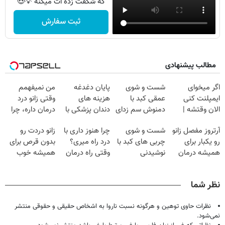
که شگفت زده ات میکنه 💡😍
ثبت سفارش
مطالب پیشنهادی
اگر میخوای
شست و شوی
پایان دغدغه
من نمیفهمم
ایمپلنت کنی
عمقی کبد با
هزینه های
وقتی زانو درد
الان وقتشه |
دمنوش سم زدای
دندان پزشکی با
درمان داره، چرا
فقط با ۲۵
گیاهی
پک سفید کننده
دردش رو داری
آرتروز مفصل زانو
شست و شوی
چرا هنوز داری با
زانو دردت رو
میلیون تومان!!!
خانگی
تحمل میکنی؟❗
رو یکبار برای
چربی های کبد با
درد راه میری؟
بدون قرص برای
همیشه درمان
نوشیدنی
وقتی راه درمان
همیشه خوب
کن!
گیاهی(55%تخفیف)
جلو پاته!
کن! (قدم اول،
◗پرسش‌نامه◖
پرسش‌نامه)
نظر شما
نظرات حاوی توهین و هرگونه نسبت ناروا به اشخاص حقیقی و حقوقی منتشر
نمی‌شود.