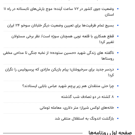
وضعیت جوی کشور در ۷۲ ساعت آینده؛ موج بارش‌های تابستانه در راه ۱۱
استان
بسیج تمام ظرفیت‌ها برای تعیین وضعیت دیگر خلبانان سوخو ۲۴ ایران
قطع همکاری با قلعه نویی همچنان سوژه است/ نظر برخی مسئولان
تغییر کرد!
ناگفته های زندگی شهید «حسین ستوده»؛ از نخبه جنگی تا مداحی مخفی
روستاها
دردسر جدید برای سرخپوشان؛ پیام بازیکن مازادی که پرسپولیس را نگران
کرد!
چرا حتی منتقدان هم زیر پرچم شهید عباس بابایی ایستادند؟
۸ کشته در دو تصادف شب گذشته
خانه‌های لوکس شیراز؛ متر دلاری، معامله تومانی
بازگشت اندونگ به استقلال منتفی شد
صفحه اول روزنامه‌ها