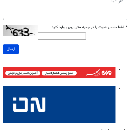
*
لطفا حاصل عبارت را در جعبه متن روبرو وارد کنید
ارسال