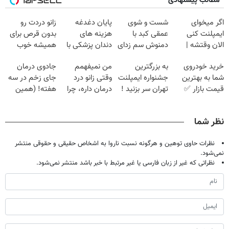
مطالب پیشنهادی
اگر میخوای
شست و شوی
پایان دغدغه
زانو دردت رو
ایمپلنت کنی
عمقی کبد با
هزینه های
بدون قرص برای
الان وقتشه |
دمنوش سم زدای
دندان پزشکی با
همیشه خوب
فقط با ۲۵
گیاهی
پک سفید کننده
کن! (قدم اول،
خرید خودروی
به بزرگترین
من نمیفهمم
جادوی درمان
میلیون تومان!!!
خانگی
پرسش‌نامه)
شما به بهترین
جشنواره ایمپلنت
وقتی زانو درد
جای زخم در سه
قیمت بازار ✅
تهران سر بزنید !
درمان داره، چرا
هفته! (همین
| فقط ۲۵
دردش رو داری
حالا رایگان
میلیون !
تحمل میکنی؟❗
صحبت کنید)
نظر شما
نظرات حاوی توهین و هرگونه نسبت ناروا به اشخاص حقیقی و حقوقی منتشر
نمی‌شود.
نظراتی که غیر از زبان فارسی یا غیر مرتبط با خبر باشد منتشر نمی‌شود.