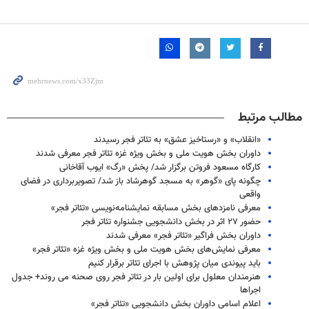
مطالب مرتبط
«انقلاب» و «رستاخیز عشق» به تئاتر فجر رسیدند
داوران بخش هویت ملی و بخش ویژه غزه تئاتر فجر معرفی شدند
کارگاه مسعود فروتن برگزار شد/ پخش «رگ» ایوب آقاخانی
چگونه پای «گوهر» به مسجد گوهرشاد باز شد/ تصویربرداری در فضای
واقعی
معرفی نامزدهای بخش مسابقه نمایشنامه‌نویسی «تئاتر فجر»
حضور ۲۷ اثر در بخش دانشجویی جشنواره تئاتر فجر
داوران بخش فراگیر «تئاتر فجر» معرفی شدند
معرفی نمایش‌های بخش هویت ملی و بخش ویژه غزه «تئاتر فجر»
باید پیوندی میان پژوهش با اجرای تئاتر برقرار کنیم
هنرمندان معلول برای اولین بار در تئاتر فجر روی صحنه می روند+ جدول
اجراها
اعلام اسامی داوران بخش دانشجویی «تئاتر فجر»