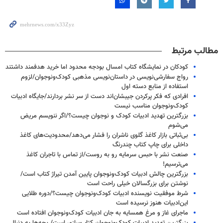
مطالب مرتبط
کودکان در نمایشگاه کتاب امسال بودجه محدود اما خرید هدفمند داشتند
رواج سفارشی‌نویسی در داستان‌نویسی مذهبی کودک‌ونوجوان/لزوم
استفاده از منابع دسته اول
افرادی که فکر پرکردن جیبشان‌اند دست از سر نشر بردارند/جایگاه ادبیات
کودک‌ونوجوان مناسب نیست
بزرگترین تهدید ادبیات کودک و نوجوان چیست؟/اگر ننویسم مریض
می‌شوم
بی‌ثباتی بازار کاغذ گلوی ناشران را فشار می‌دهد/محدودیت‌های کاغذ
داخلی برای چاپ کتاب چندرنگ
صنعت نشر با حبس سرمایه رو به روست/از تماس با تاجران کاغذ
می‌ترسیم!
بزرگترین چالش ادبیات کودک‌ونوجوان پایین آمدن تیراژ کتاب است/
نوشتن برای بزرگسالان خیلی راحت است
شرط موفقیت نویسنده ادبیات کودک‌ونوجوان چیست؟/دوره‌ طلایی
این‌ادبیات هنوز نرسیده است
ماجرای غاز و مرغ همسایه به جان ادبیات کودک‌ونوجوان افتاده است
بزرگترین تهدید ادبیات کودک‌ونوجوان کتاب‌سازی است/ بچه‌ها به دنبال