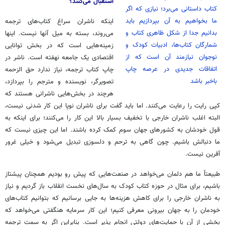
استقبال می‌کنند؟
کتاب داستانی می‌برد؛ نیازی که اگر
ما بخواهیم به آن بپردازیم باید
اینکه ناشران سراغ کتاب‌های ترجمه
بدانیم جدا از شکل ظاهری کتاب و
می‌روند، بسته به میل آنها نیست. اینها
شمارگان کتاب‌ها، ادبیات کودک و
زمینه‌هایی است که در بخش توانایی
نوجوان نیازمند آن است که از
اقتصادی یک جامعه نهفته است. ناشر در
اتفاقات جدیدی در عرصه چاپ
چاپ کتاب ترجمه، نیاز ندارد حق الزحمه
باخبر باشد
تصویرگر، نویسنده و مترجم را بپردازد،
هرچند در بخش‌هایی ناشرانی هستند که
کپی رایت را رعایت می‌کنند. اما باید گفت برای ناشران نوپا این کار شدنی نیست،
البته اغلب ناشران خارجی با تخفیف بسیار بالا این کار را می‌کنند؛ برای اینکه به
قول خودشان به کشورهای جهان سوم کمک کرده باشند. اما این چیزی نیست که
ما دنبالش باشیم. چون گاهی به ترحم و دلسوزی تبدیل می‌شود و خیلی غرور
آفرین نیست.
طبیعتاً ما هم دلمان می‌خواهد در صنعت‌هایی که پیش رو بودیم همچنان پیشتاز
باشیم، برای مثال در حوزه کتاب کودک به سال‌های نخست انقلاب باز گردیم و نیاز
به ناشران خارجی را برای کاهش هزینه‌ها به جایی برسانیم که بتوانیم کتاب‌های
خودمان را به جهان بیرونی معرفی کنیم؛ این کار سرمایه هنگفتی می‌خواهد که
بخشی از آن با حمایت‌های دولتی انجام پذیر است. بنابراین اگر به سمت ترجمه