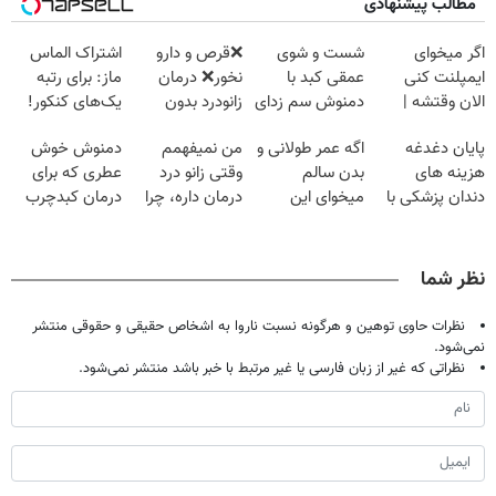
مطالب پیشنهادی
اگر میخوای
شست و شوی
❌قرص‌ و دارو
اشتراک الماس
ایمپلنت کنی
عمقی کبد با
نخور❌ درمان
ماز: برای رتبه
الان وقتشه |
دمنوش سم زدای
زانودرد بدون
یک‌های کنکور!
فقط با ۲۵
گیاهی
قرص
پایان دغدغه
اگه عمر طولانی و
من نمیفهمم
دمنوش خوش
میلیون تومان!!!
هزینه های
بدن سالم
وقتی زانو درد
عطری که برای
دندان پزشکی با
میخوای این
درمان داره، چرا
درمان کبدچرب
پک سفید کننده
نوشیدنی رو با
دردش رو داری
معجزه میکنه
خانگی
تخفیف بخر
تحمل میکنی؟❗
نظر شما
نظرات حاوی توهین و هرگونه نسبت ناروا به اشخاص حقیقی و حقوقی منتشر
نمی‌شود.
نظراتی که غیر از زبان فارسی یا غیر مرتبط با خبر باشد منتشر نمی‌شود.