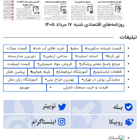
روزنامه‌های اقتصادی شنبه ۱۷ مرداد ۱۴۰۵
تبلیغات
قیمت شیشه سکوریت
سفیر
خرید طلای آب شده
قیمت موکت
تور کربلا
استند تسلیت
مداحی اربعین
دوربین مداربسته
مرجع پاسخ معتبر پزشکان
فروش مواد شیمیایی
قیمت ایمپلنت
قطعات لباسشویی
آموزشگاه تیزهوشان
بلیط هواپیما
پرشین هتل
نمایندگی بوش در تهران
بهترین جراح بینی
آموزشگاه زبان ملل
قیمت و خرید سمعک نامرئی
مهرینو