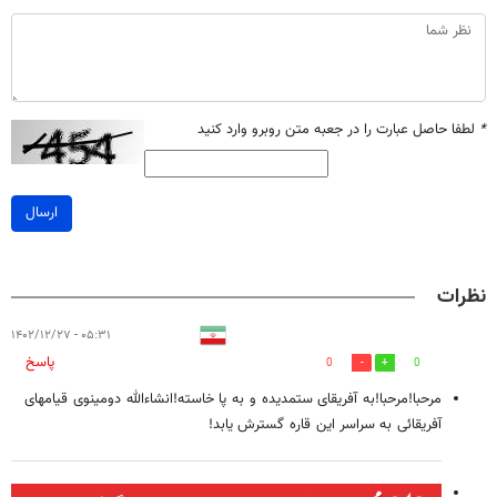
*
لطفا حاصل عبارت را در جعبه متن روبرو وارد کنید
ارسال
نظرات
۰۵:۳۱ - ۱۴۰۲/۱۲/۲۷
پاسخ
0
0
مرحبا!مرحبا!به آفریقای ستمدیده و به پا خاسته!انشاءالله دومینوی قیامهای
آفریقائی به سراسر این قاره گسترش یابد!