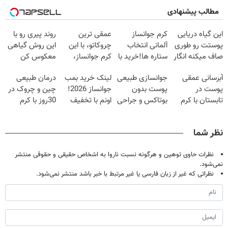
مطالب پیشنهادی
این گیاه دریایی
کرم جوانساز
عمقی ترین
روند پیری رو با
پوستت رو طوری
آلمانی انتخاب
چروکاتو، با این
این روش گیاهی
صاف میکنه انگار
ستاره ها!خرید با
کرم جوانساز،
معکوس کن
20سال جوون
تخفیف
صاف کن(50%
آبرسانی عمقی
جوانسازی طبیعی
لینک خرید بمب
درمان طبیعی
شدی🔥
تخفیف سفارش
پوست در
پوست بدون
جوانساز 2026!
چین و چروک در
فوری)
تابستان با کرم
بوتاکس و جراحی
اونم با تخفیف
30روز با کرم
جوانساز آلمانی!
😳! خرید با
ویژه
جوانساز
تخفیف ویژه
آلمانی(45%تخفیف)
نظر شما
نظرات حاوی توهین و هرگونه نسبت ناروا به اشخاص حقیقی و حقوقی منتشر
نمی‌شود.
نظراتی که غیر از زبان فارسی یا غیر مرتبط با خبر باشد منتشر نمی‌شود.