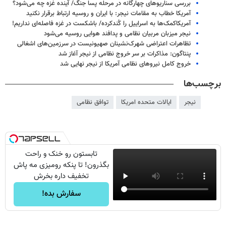
بررسی سناریوهای چهارگانه در مرحله پسا جنگ/ آینده غزه چه می‌شود؟
آمریکا خطاب به مقامات نیجر: با ایران و روسیه ارتباط برقرار نکنید
آمریکاکمک‌ها به اسراییل را کُندکرده/ باشکست در غزه فاصله‌ای نداریم!
نیجر میزبان مربیان نظامی و پدافند هوایی روسیه می‌شود
تظاهرات اعتراضی شهرک‌نشینان صهیونیست در سرزمین‌های اشغالی
پنتاگون: مذاکرات بر سر خروج نظامی از نیجر آغاز شد
خروج کامل نیروهای نظامی آمریکا از نیجر نهایی شد
برچسب‌ها
نیجر
ایالات متحده امریکا
توافق نظامی
تابستون رو خنک و راحت
بگذرون! تا پنکه رومیزی مه پاش
تخفیف داره بخرش
سفارش بده!