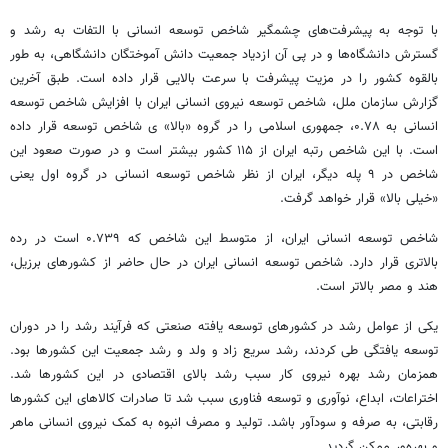
با توجه به پیشرفت‌های چشمگیر شاخص توسعه انسانی با التفات به رشد و
گسترش دانشگاه‌ها و در پی آن ازدیاد جمعیت دانش آموختگان دانشگاهی، به طور
بالقوه کشور را در مزیت پیشرفت با سرعت بالایی قرار داده است. طبق آخرین
گزارش سازمان ملل، شاخص توسعه نیروی انسانی ایران با افزایش شاخص توسعه
انسانی به ۰.۷۸، جمهوری اسلامی را در گروه «بالا»
ی
شاخص توسعه قرار داده
است. با این شاخص رتبه ایران از ۱۱۵ کشور بیشتر است و در صورت صعود این
شاخص در ۹ پله دیگر، ایران از نظر شاخص توسعه انسانی در گروه اول یعنی
«خیلی بالا» قرار خواهد گرفت.
شاخص توسعه انسانی ایران، از متوسط این شاخص که ۰.۷۳۹ است در رده
بالاتری قرار دارد. شاخص توسعه انسانی ایران در حال حاضر از کشورهای برزیل،
هند و مصر بالاتر است.
یکی از عوامل رشد در کشورهای توسعه یافته صنعتی که فرآیند رشد را در دوران
توسعه یافتگی طی کردند، رشد سریع زاد و
ولد
و رشد جمعیت این کشورها بود.
همزمان رشد بهره نیروی کار سبب رشد بالای اقتصادی در این کشورها شد.
اختراعات، ابداع، نوآوری و توسعه فناوری سبب شد تا صادرات کالاهای این کشورها
رقابتی، به صرفه و سودآور باشد. تولید و مصرف انبوه به کمک نیروی انسانی ماهر
و بهره‌ور ممکن گردید.