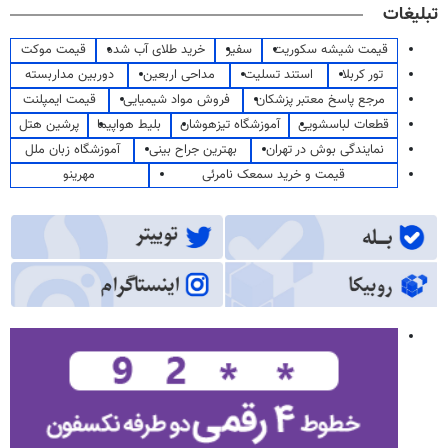
تبلیغات
قیمت شیشه سکوریت
سفیر
خرید طلای آب شده
قیمت موکت
تور کربلا
استند تسلیت
مداحی اربعین
دوربین مداربسته
مرجع پاسخ معتبر پزشکان
فروش مواد شیمیایی
قیمت ایمپلنت
قطعات لباسشویی
آموزشگاه تیزهوشان
بلیط هواپیما
پرشین هتل
نمایندگی بوش در تهران
بهترین جراح بینی
آموزشگاه زبان ملل
قیمت و خرید سمعک نامرئی
مهرینو