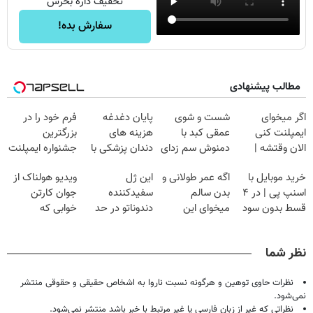
تخفیف داره بخرش
سفارش بده!
مطالب پیشنهادی
اگر میخوای
شست و شوی
پایان دغدغه
فرم خود را در
ایمپلنت کنی
عمقی کبد با
هزینه های
بزرگترین
الان وقتشه |
دمنوش سم زدای
دندان پزشکی با
جشنواره ایمپلنت
فقط با ۲۵
گیاهی
پک سفید کننده
تهران پر کنید ! |
خرید موبایل با
اگه عمر طولانی و
این ژل
ویدیو هولناک از
میلیون تومان!!!
خانگی
فقط ۲۵ میلیون
اسنپ پی | در ۴
بدن سالم
سفیدکننده
جوان کارتن
قسط بدون سود
میخوای این
دندوناتو در حد
خوابی که
و کارمزد!
نوشیدنی رو با
لمینت سفید
میلیاردر شد.
تخفیف بخر
میکنه
آموزش رایگان
نظر شما
(40%تخفیف)
نظرات حاوی توهین و هرگونه نسبت ناروا به اشخاص حقیقی و حقوقی منتشر
نمی‌شود.
نظراتی که غیر از زبان فارسی یا غیر مرتبط با خبر باشد منتشر نمی‌شود.