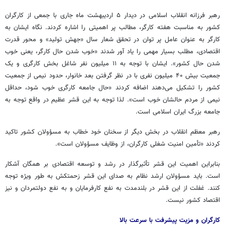
رهبر فرزانه انقلاب اسلامی در دیدار ۵ اردیبهشت ماه جاری با جمعی از کارگران
کشور به مناسبت هفته کارگر، مطالب پر اهمیتی را اشاره کردند. نگاه ایشان به
کارگر به عنوان عامل پر توان در تحقق شعار سال «جهش تولید» و محور قدرت
اقتصادی، مطلب بسیار مهمی را یاد
آور
شدند «خوب شدن حال کارگر، یعنی خوب
شدن حال کشور». ایشان با توجه به ۱۱ میلیون نفر شاغل بخش کارگری و یک
جمعیت بیش ۴۰ میلیون نفری با در نظر گرفتن بعد خانوار، حدود نیمی از جمعیت
کشور را تشکیل می‌دهند اضافه کردند «حال جامعه کارگری خوب شود، حداقل
نیمی از مردم حالشان خوب است». لذا توجه به این قشر عظیم در واقع توجه به
جامعه بزرگ ایران اسلامی است.
رهبر معظم انقلاب در بخش دیگر از سخنان خود خطاب به مسؤولان کشور تاکید
کردند «تأمین امنیت شغلی کارگران، از وظایف مسؤولان است».
بنابراین اهمیت این قشر تأثیرگذار در رشد و توسعه اقتصادی بر همگان آشکار
است. باید مسؤولان ارشد نظام به صدای این قشر زحمتکش به طور ویژه توجه
کنند. غفلت از این قشر در بلندمدت به نفع کارفرمایان و به نفع دولتمردان و نیز
اقتصاد کشور نیست.
کارگران و مزیت پیشرفت با سرعت بالا