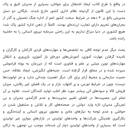
در واقع با طرح کاذب ایجاد اشتغال برای جوانان، بسیاری از مدیران لایق و پاک
دست با این قانون از گردونه نظام اداری کشور خارج شدند. بایگانی دو نسل
مدیریتی بالغ بر ۴ دهه در شرایط سخت کشور اعم از اداره جنگ تحمیلی و گذر از
بحران‌های تحریم دارای تجارب ارزنده‌ای بودند، کاملاً از ذهن اداره کشور پاک شد؛
هیچ کشوری در دنیا سراغ نداریم به این راحتی سرمایه نیروی انسانی را به حاشیه
رانده باشد.
بحث دیگر عدم توجه کافی به تخصص‌ها و مهارت‌های فردی کارکنان و کارگران و
نادیده گرفتن مهارت آموزی، آموزش‌های دوره‌ای باز آموزی، بازپروری و انتقال
مهارت‌های نوین مبتنی بر علم و فناوری است که از دیرزمان به بوته فراموشی
سپرده شده و در
محاق
قرار گرفته است. جنبه‌های انگیزشی، ایجاد علاقه، حس
حمیت
سازمانی و محیط آرام برای کار، دیگر اهمیت چندانی ندارد و جز اولویت‌ها
نیست؛ چون در شرایط تورمی و پر التهاب بازار و در یک فضای غیر رقابتی، میزان
فروش کالا و سودهای آنی بیشتر مورد نظر اغلب تولید کنندگان است. علاوه بر آن
تمام این مصیبت‌ها در فضای تغییر مدیریت‌ها و عدم کارآمدی مدیران و بی
تجربگی مدیران تازه وارد دولتی در صحنه‌های کار و تلاش و مشغول شدن در
حواشی و عدم توجه به نیازهای مادی و معنوی نیروی انسانی و آینده‌نگری و
بکارگیری نقدینگی شرکت‌ها و واحدهای تولیدی در بازارهای موازی غیر تولیدی
است که بسیاری از واحدهای تولیدی دچار آن شده‌اند موجب بی توجهی به ارکان