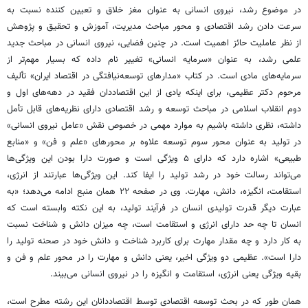
در موضوع رشد، نیروی انسانی به عنوان مغز خلاق و تعیین کننده نسبت به
سرعت دادن رشد اقتصادی و محور مباحث مدیریت، آموزش و تحقیق و پژوهش
از نظر عاملیت حائز اهمیت است. در چنین فضایی، نیروی انسانی در مباحث جدید
علمی رشد، به عنوان «سرمایه انسانی» تغییر نام داده که بسیار مهم‌تر از
سرمایه‌های مادی است. در کتاب «مدارهای توسعه‌نیافتگی در اقتصاد ایران» تألیف
مرحوم دکتر عظیمی، برای اینکه یادی از این اقتصاددان فقید در دهه‌های اول و
دوم انقلاب اسلامی در مباحث توسعه و رشد اقتصادی دارای نظریه‌های قابل تأمل
داشته، نظری داشته باشیم به موارد مهمی در خصوص نقش «عامل نیروی انسانی»
در تولید به عنوان محور سوم توسعه علاوه بر محورهای «علم و فن» و «منابع
طبیعی» اشاره دارد که دارای ۵ ویژگی است و صورت دارا بودن این ویژگی‌ها
می‌تواند رسالت خود در رشد تولید را ایفا کند. این ویژگی‌ها عبارتند از انرژی،
استقامت، انگیزه، دانش، مهارت. وی در صفحه ۲۲ همان منبع ادامه می‌دهد؛ «به
عبارت دیگر قدرت تولیدی انسان در فرآیند تولید، به این نکته وابسته است که
انسان تا چه حد دارای انرژی و استقامت است، چه میزان دانش و شناخت نسبت
به کار دارد و چه مقدار مهارت برای کاربرد شناخت و دانش خود در صحنه تولید را
دارا است». عظیمی دو ویژگی اخیر، یعنی دانش و مهارت را در محور علم و فن و
بقیه ویژگی یعنی انرژی، استقامت و انگیزه را در نیروی انسانی می‌بیند.
همان طور که در بحث توسعه اقتصادی توسط اقتصاددانان این رشته مطرح است،