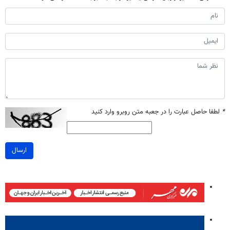
*
لطفا حاصل عبارت را در جعبه متن روبرو وارد کنید
ارسال