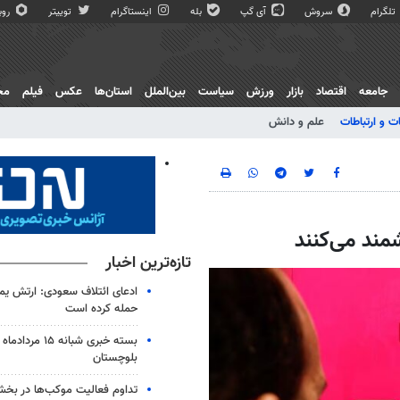
تلگرام
سروش
آی گپ
بله
اینستاگرام
توییتر
روبی
جامعه
اقتصاد
بازار
ورزش
سیاست
بین‌الملل
استان‌ها
عکس
فیلم
مج
ت و ارتباطات
علم و دانش
مند می‌کنند
تازه‌ترین اخبار
ادعای ائتلاف سعودی: ارتش یم
حمله کرده است
بلوچستان
تداوم فعالیت موکب‌ها در بخ