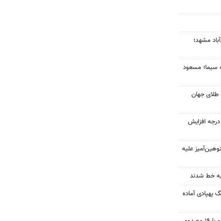
آباد مشهد؛
ه سیما؛ مسعود
 طلای جهان
ای هوا در خراسان رضوی ۴ درجه افزایش
هین‌آمیز علیه
به خط شدند
گ پهپادی آماده