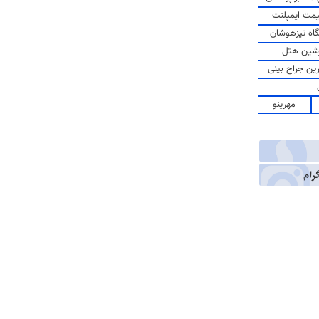
مت ایمپلنت
اه تیزهوشان
شین هتل
رین جراح بینی
مهرینو