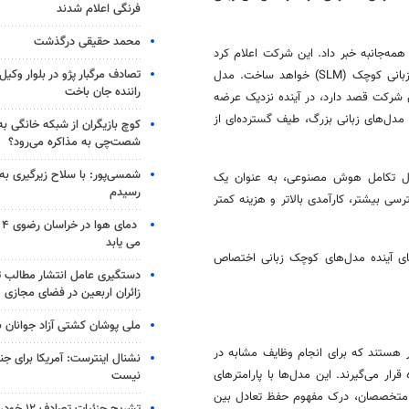
فرنگی اعلام شدند
محمد حقیقی درگذشت
 بزرگ در این رقابت همه‌جانبه خبر داد. این شرکت اعلام کرد
تصادف مرگبار پژو در بلوار وکیل‌
که در راستای جذب مشتریان متقاضی گزینه‌های مقرون به صرفه، یک مدل زبانی کوچک (SLM) خواهد ساخت. مدل
راننده جان باخت
ست که این شرکت قصد دارد، در آینده نزدیک عرضه
مدل‌های زبانی بزرگ، طیف گسترده‌ای از
کوچ بازیگران از شبکه خانگی ب
شصت‌چی به مذاکره می‌رود؟
شمسی‌پور: با سلاح زیرگیری به
حال تکامل هوش مصنوعی، به عنوان یک
رسیدم
 بیشتر، کارآمدی بالاتر و هزینه کمتر
دم
می یابد
های آینده مدل‌های کوچک زبانی اختصاص
دستگیری عامل انتشار مطالب تو
زائران اربعین در فضای مجازی
ملی پوشان کشتی آزاد جوانان 
هستند که برای انجام وظایف مشابه در
نشنال اینترست: آمریکا برای جن
ار می‌گیرند. این مدل‌ها با پارامترهای
نیست
از متخصصان، درک مفهوم حفظ تعادل بین
تشریح جزئیات تصادف ۱۲ خودرو با ۱۹ مصدوم