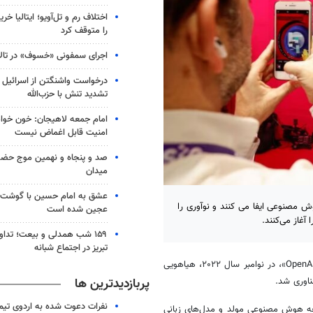
اختلاف رم و تل‌آویو؛ ایتالیا خرید
را متوقف کرد
اجرای سمفونی «خسوف» در تال
درخواست واشنگتن از اسرائیل ب
تشدید تنش با حزب‌‎الله
امام جمعه لاهیجان: خون‌ خو
امنیت قابل اغماض نیست
صد و پنجاه و نهمین موج حضور
میدان
عشق به امام حسین با گوشت 
 مصنوعی ایفا می کنند و نوآوری را
عجین شده است
آغاز می‌کنند.
۱۵۹ شب همدلی و بیعت؛ تدا
تبریز در اجتماع شبانه
مشهور شرکت «OpenAI»، در نوامبر سال ۲۰۲۲، هیاهویی
پربازدیدترین ها
اوری شد.
نفرات دعوت شده به اردوی تی
عه هوش مصنوعی مولد و مدل‌های زبانی