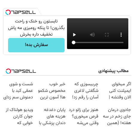
تابستون رو خنک و راحت
بگذرون! تا پنکه رومیزی مه پاش
تخفیف داره بخرش
سفارش بده!
مطالب پیشنهادی
اگر میخوای
چربیسوزی که
خبر خوب
شست و شوی
ایمپلنت کنی
شگفتی لاغری
مخصوص شکمو
عمقی کبد با
الان وقتشه |
آسان را رقم زد!
ها! آسون ترین
دمنوش سم زدای
فقط با ۲۵
روش لاغری
گیاهی
جادوی درمان
هنوز برای زانو درد
پایان دغدغه
ویدیو هولناک از
میلیون تومان!!!
معرفی شد
جای زخم در سه
قرص میخوری؟
هزینه های
جوان کارتن
هفته! (همین
وقتی می‌شه
دندان پزشکی با
خوابی که
حالا رایگان
بدون عمل
پک سفید کننده
میلیاردر شد.