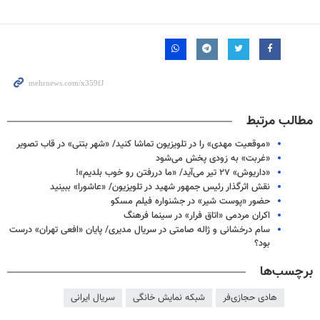
مطالب مرتبط
«موقعیت مهدی» را در تلویزیون تماشا کنید/ «شهر بتنی» در قاب تصویر
«غربت» به زودی پخش می‌شود
«داریوش» ۲۷ تیر می‌آید/ «ما دررفتن رو خوب بلدیم»!
نقش اثرگذار رئیس جمهور شهید در تلویزیون/ «عاشورا» ببینید
حضور «پوست شیر» در جشنواره فیلم مسکو
اکران مردمی «اتاق فرار» در سینما فرهنگ
سام درخشانی و ژاله صامتی در سریال مدیری/ پایان «افعی تهران» درست
بود؟
برچسب‌ها
هادی حجازی‌فر
شبکه نمایش خانگی
سریال ایرانی