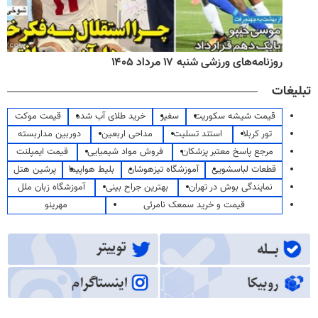
روزنامه‌های ورزشی شنبه ۱۷ مرداد ۱۴۰۵
تبلیغات
قیمت شیشه سکوریت
سفیر
خرید طلای آب شده
قیمت موکت
تور کربلا
استند تسلیت
مداحی اربعین
دوربین مداربسته
مرجع پاسخ معتبر پزشکان
فروش مواد شیمیایی
قیمت ایمپلنت
قطعات لباسشویی
آموزشگاه تیزهوشان
بلیط هواپیما
پرشین هتل
نمایندگی بوش در تهران
بهترین جراح بینی
آموزشگاه زبان ملل
قیمت و خرید سمعک نامرئی
مهرینو