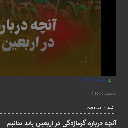
دریافت
22 MB
کد مطلب
6198030
فیلم
دین و آیین
آنچه درباره گرمازدگی در اربعین باید بدانیم