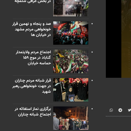
در بخش عراقی شلمچه
صد و پنجاه و نهمین قرار
خونخواهی مردم مشهد
در خیابان ها
اجتماع مردم ولایتمدار
گناباد در موج ۱۵۹
حماسه خیابان
0
قرار شبانه مردم چناران
seconds
در جهت خونخواهی رهبر
of
شهید
1
minute,
18
seconds
Vo
برگزاری نماز استغاثه در
90%
اجتماع شبانه چناران