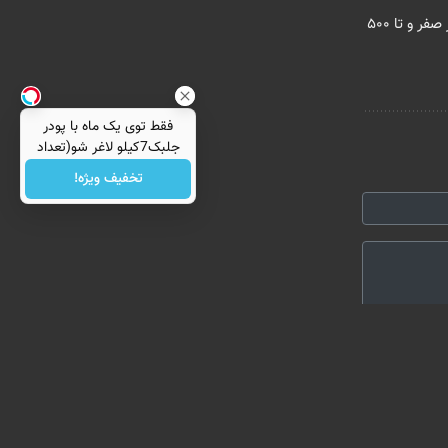
معاملات فارکس اسپرد از صفر و تا ۵۰۰
فقط توی یک ماه با پودر
جلبک7کیلو لاغر شو(تعداد
محدود)
تخفیف ویژه!
ارسال