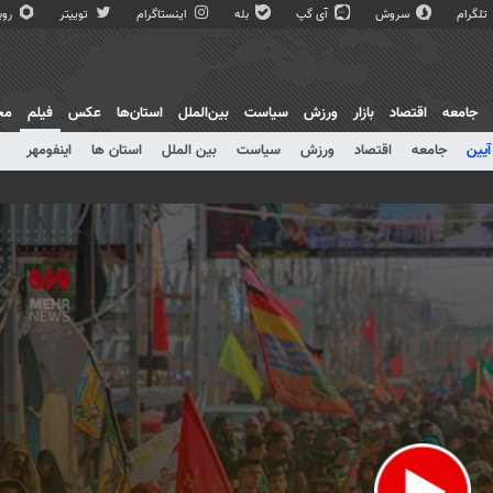
تلگرام
سروش
آی گپ
بله
اینستاگرام
توییتر
روبی
جامعه
اقتصاد
بازار
ورزش
سیاست
بین‌الملل
استان‌ها
عکس
فیلم
مج
آیین
جامعه
اقتصاد
ورزش
سیاست
بین الملل
استان ها
اینفومهر