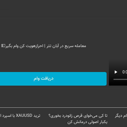
معامله سریع در آبان تتر | احرازهویت کن وام بگیر💵
دریافت وام
م دیگر
تا کی می‌خوای قرص زانودرد بخوری؟
ترید XAUUSD با اسپرد از صفر پیپ
یکبار اصولی درمانش کن