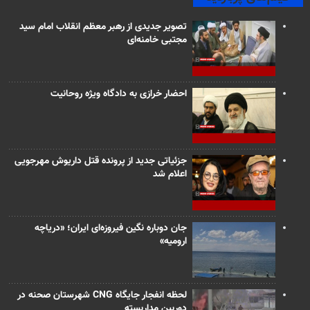
تصویر جدیدی از رهبر معظم انقلاب امام سید
مجتبی خامنه‌ای
احضار خرازی به دادگاه ویژه روحانیت
جزئیاتی جدید از پرونده قتل داریوش مهرجویی
اعلام شد
جان دوباره نگین فیروزه‌ای ایران؛ «دریاچه
ارومیه»
لحظه انفجار جایگاه CNG شهرستان صحنه در
دوربین مداربسته