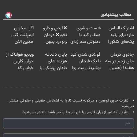
مطالب پیشنهادی
اشتراک الماس
شست و شوی
❌قرص‌ و دارو
اگر میخوای
ماز: برای رتبه
عمقی کبد با
نخور❌ درمان
ایمپلنت کنی
یک‌های کنکور!
دمنوش سم زدای
زانودرد بدون
همین الان
گیاهی
قرص
وقتشه | فقط با
جادوی درمان
فولادی شدن کبد
پایان دغدغه
ویدیو هولناک از
۲۵ میلیون
جای زخم در سه
با یک فنجان
هزینه های
جوان کارتن
تومان!!!
هفته! (همین
نوشیدنی سم زدا
دندان پزشکی با
خوابی که
حالا رایگان
پک سفید کننده
میلیاردر شد.
صحبت کنید)
خانگی
آموزش رایگان
نظر شما
نظرات حاوی توهین و هرگونه نسبت ناروا به اشخاص حقیقی و حقوقی منتشر
نمی‌شود.
نظراتی که غیر از زبان فارسی یا غیر مرتبط با خبر باشد منتشر نمی‌شود.