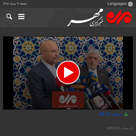
جمعه ۱۶ مرداد ۱۴۰۵
0
دریافت
52 MB
seconds
of
3
کد مطلب
6254725
minutes,
11