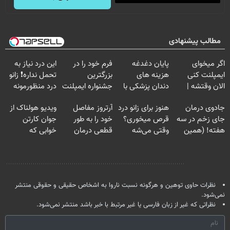
مطالب پیشنهادی
اگر میخوای
پایان دغدغه
فرم خود را در
این درد نیاز به
ایمپلنت کنی
هزینه های
بزرگترین
تحمل نداره❗ زانو
الان وقتشه |
دندان پزشکی با
جشنواره ایمپلنت
درد منظورمونه
فقط با ۲۵
پک سفید کننده
تهران پر کنید ! |
جادوی درمان
هنوز برای زانو درد
آرتروز مفاصل
ویدیو هولناک از
میلیون تومان!!!
خانگی
فقط ۲۵ میلیون
جای زخم در سه
قرص میخوری؟
خود را به طور
جوان کارتن
هفته! (همین
وقتی می‌شه
قطعی درمان
خوابی که
حالا رایگان
بدون عمل
کنید!
میلیاردر شد.
صحبت کنید)
درمانش کرد؟؟؟؟
◗پرسش‌نامه◖
آموزش رایگان
نظر شما
نظرات حاوی توهین و هرگونه نسبت ناروا به اشخاص حقیقی و حقوقی منتشر
نمی‌شود.
نظراتی که غیر از زبان فارسی یا غیر مرتبط با خبر باشد منتشر نمی‌شود.