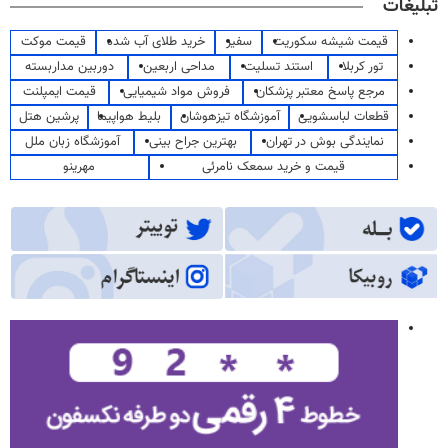
تبلیغات
قیمت شیشه سکوریت
سفیر
خرید طلای آب شده
قیمت موکت
تور کربلا
استند تسلیت
مداحی اربعین
دوربین مداربسته
مرجع پاسخ معتبر پزشکان
فروش مواد شیمیایی
قیمت ایمپلنت
قطعات لباسشویی
آموزشگاه تیزهوشان
بلیط هواپیما
پرشین هتل
نمایندگی بوش در تهران
بهترین جراح بینی
آموزشگاه زبان ملل
قیمت و خرید سمعک نامرئی
مهرینو