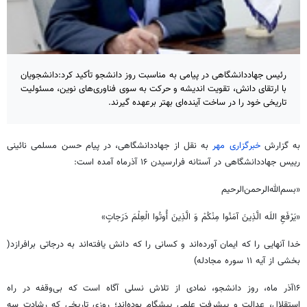
رئیس جهاددانشگاهی در پیامی به مناسبت روز دانشجو تأکید کرد:دانشجویان
با ارتقای دانش، تقویت اندیشه و حرکت به ‌سوی فناوری‌های نوین، مسئولیت
تاریخی خود را در ساخت آینده‌ای بهتر برعهده گیرند.
به گزارش
خبرگزاری مهر
به نقل از جهاددانشگاهی، در پیام حسن مسلمی نائینی
رییس جهاددانشگاهی در آستانه فرارسیدن ۱۶ آذرماه آمده است:
«بسم‌الله‌الرحمن‌الرحیم
«یَرْفَعِ اللَه الَّذِینَ آمَنُوا مِنْکُمْ وَ الَّذِینَ أُوتُوا الْعِلْمَ دَرَجاتٍ»
خدا آنهایی را که ایمان آورده‌اند و کسانی را که دانش یافته‌اند به درجاتی برافرازد(
بخشی از آیه ۱۱ سوره مجادله)
۱۶آذر ماه، روز دانشجو، نمادی از تلاش نسلی آگاه است که بی‌وقفه در راه
استقلال، عدالت و پیشرفت علمی پیشگام بوده‌اند؛ روزی تاریخی که رشادت سه