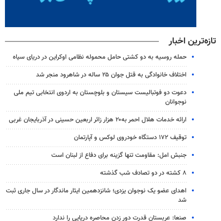
تازه‌ترین اخبار
حمله روسیه به دو کشتی حامل محموله نظامی اوکراین در دریای سیاه
اختلاف خانوادگی به قتل جوان ۲۵ ساله در شاهرود منجر شد
دعوت دو فوتبالیست سیستان و بلوچستان به اردوی انتخابی تیم ملی
نوجوانان
ارائه خدمات هلال احمر به۲۰ هزار زائر اربعین حسینی در آذربایجان غربی
توقیف ۱۷۲ دستگاه خودروی لوکس و آپارتمان
جنبش امل: مقاومت تنها گزینه برای دفاع از لبنان است
۸ کشته در دو تصادف شب گذشته
اهدای عضو یک نوجوان یزدی؛ شانزدهمین ایثار ماندگار در سال جاری ثبت
شد
صنعا: عربستان قدرت دور زدن محاصره دریایی را ندارد