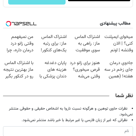
مطالب پیشنهادی
میخوای ایمپلنت
اشتراک الماس
اشتراک الماس
من نمیفهمم
کنی؟ | الان
ماز: راهی به
ماز: برای رتبه
وقتی زانو درد
وقتشه | اونم
سوی موفقیت
یک‌های کنکور!
درمان داره، چرا
فقط با ۲۵
کنکور!
دردش رو داری
جادوی درمان
هنوز برای زانو درد
پایان دغدغه
با اشتراک الماس
میلیون تومان!!!
تحمل میکنی؟❗
جای زخم در سه
قرص میخوری؟
هزینه های
ماز بهترین نتیجه
هفته! (همین
وقتی می‌شه
دندان پزشکی با
رو در کنکور بگیر
حالا رایگان
بدون عمل
پک سفید کننده
صحبت کنید)
درمانش کرد؟؟؟؟
خانگی
نظر شما
نظرات حاوی توهین و هرگونه نسبت ناروا به اشخاص حقیقی و حقوقی منتشر
نمی‌شود.
نظراتی که غیر از زبان فارسی یا غیر مرتبط با خبر باشد منتشر نمی‌شود.