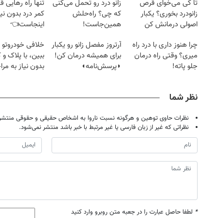
تا کی می‌خوای قرص
زانو درد رو تحمل می‌کنی
تنها راه رهایی ق
زانودرد بخوری؟ یکبار
که چی؟ راه‌حلش
کمر درد بدون نیا
اصولی درمانش کن
همین‌جاست!
اینجاست👈
(پرسش‌نامه)
چرا هنوز داری با درد راه
آرتروز مفصل زانو رو یکبار
خلافی خودروتو ا
میری؟ وقتی راه درمان
برای همیشه درمان کن!
ببین، با پلاک و 
جلو پاته!
◗پرسش‌نامه◖
بدون نیاز به مرا
حضوری
نظر شما
نظرات حاوی توهین و هرگونه نسبت ناروا به اشخاص حقیقی و حقوقی منتشر 
نظراتی که غیر از زبان فارسی یا غیر مرتبط با خبر باشد منتشر نمی‌شود.
*
لطفا حاصل عبارت را در جعبه متن روبرو وارد کنید