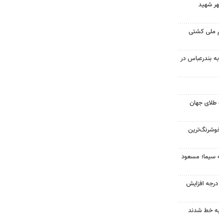
هر شهید
م ملی کشتی
به بندرعباس در
 طلای جهان
وشرنگ‌ترین
ه سیما؛ مسعود
ای هوا در خراسان رضوی ۴ درجه افزایش
به خط شدند