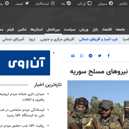
تلگرام
سروش
آی گپ
بله
اینستاگرام
توییتر
روبی
جامعه
اقتصاد
بازار
ورزش
سیاست
بین‌الملل
استان‌ها
عکس
فیلم
مج
اسیا
غرب آسیا و آفریقای شمالی
آفریقای مرکزی و جنوبی
اروپا
آمریکای شمالی
نیروهای مسلح سوریه
تازه‌ترین اخبار
میدان داری شبانه مردم ارومیه 
رهبری و انقلاب
ایستادگی مردم سلماس در شب 
ملی به ایستگاه ۱۵۹ رسید
روایت ۱۵۹ شب حضور مردم در کرج