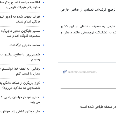
اطلاعیه مراسم تشییع پیکر مط
ستوانیکم «نورالله نارویی»
فیع گرفته‌اند تعدادی از عناصر خارجی
نفرات دعوت شده به اردوی تی
فرنگی اعلام شدند
 خارجی به صفوف مخالفان در این کشور
مسیر جایگزین محور حاجی‌آباد 
گر، به تشکیلات تروریستی مانند داعش و
محدوده گلوگاه اعلام شد
محمد حقیقی درگذشت
شمسی‌پور: با سلاح زیرگیری به
رسیدم
رضایی: به لطف خدا توانستم خ
مدال را کسب کنم
کوچ بازیگران از شبکه خانگی ب
شصت‌چی به مذاکره می‌رود؟
دم
می یابد
 در منطقه طراحی شده است
ملی پوشان کشتی آزاد جوانان 