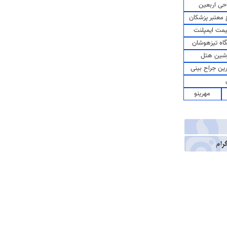
حی اربعین
معتبر پزشکان
مت ایمپلنت
اه تیزهوشان
شین هتل
رین جراح بینی
مهرینو