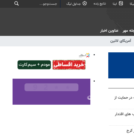
نتایج زنده
کا
ایتا
جداول لیگ
له مهر
عناوین اخبار
آمریکای لاتین
در حمایت از
های اقتدار