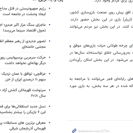
رژیم صهیونیستی در قتل مداح 
افق پیش روی صنعت بازی‌سازی کشور،
ایجاد وحشت در جامعه است
تریلر) بازی در این بخش حضور دارند.
ماجرای سنگ مزار اکبر عبدی؛ ا
ت کنند. در این بخش نیز مردم می‌توانند
تحول اقتصاد سینما می‌رسد!
تصویر جدیدی از رهبر معظم انق
ی چرخه طولانی حیات بازی‌های موفق و
مجتبی خامنه‌ای
‌روزرسانی خلاق توانسته‌اند سال‌ها در
حرکت سرمربی پرسپولیس روی لبه
یر می‌شود. در این
بخش
امکان رأی‌دادن
دیگر بهانه‌ای نخواهد داشت
عراقچی: توافق با عمان نزدیک
 رایانه‌ای فجر می‌توانند با مراجعه به
سهم ۱۱ درصدی ایران از خزر
دن فهرست بازی‌های ارائه شده در هر سه بخش، به بازی مورد
سرنوشت قهرمانان کشتی آزاد ج
سال ۲۰۱۸
نسل جدید استقلالی‌ها برای ف
این ۶ بازیکن را بیشتر بشناسید
معرفی برترین های مسابقات پر
قهرمانی آذربایجان شرقی