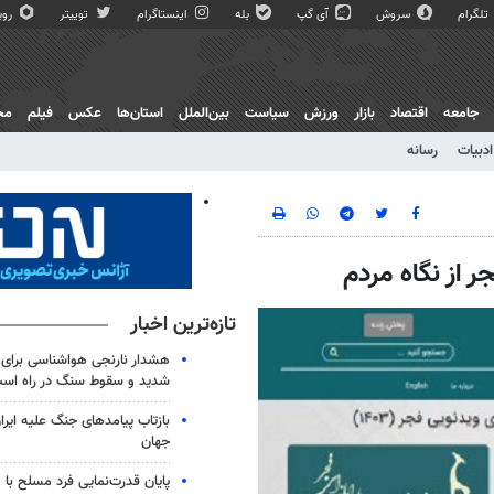
تلگرام
سروش
آی گپ
بله
اینستاگرام
توییتر
روبی
جامعه
اقتصاد
بازار
ورزش
سیاست
بین‌الملل
استان‌ها
عکس
فیلم
مج
ادبیات
رسانه
جر از نگاه مردم
تازه‌ترین اخبار
شدید و سقوط سنگ در راه اس
بازتاب پیامدهای جنگ علیه ایرا
جهان
پایان قدرت‌نمایی فرد مسلح با 