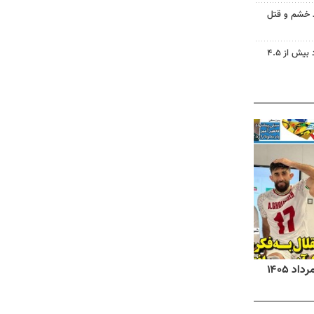
ید خشم و قتل
دریاچه ارومیه جان گرفت؛ ورود بیش از ۴.۵
روزنامه‌های صبح شنبه ۱۷ مرداد ۱۴۰۵
روزنام