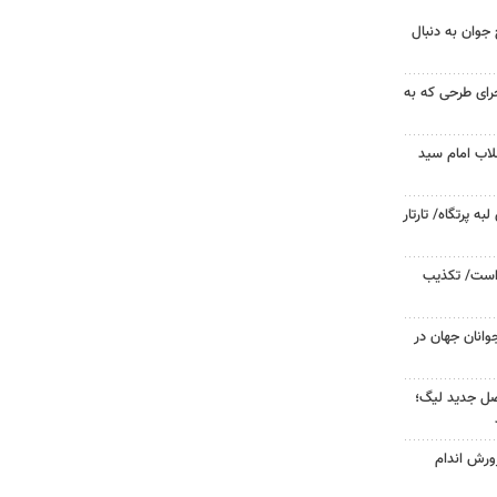
جوان به دنبال
جرای طرحی که به
لاب امام سید
 پرتگاه/ تارتار
 است/ تکذیب
وانان جهان در
صل جدید لیگ؛
ورش اندام