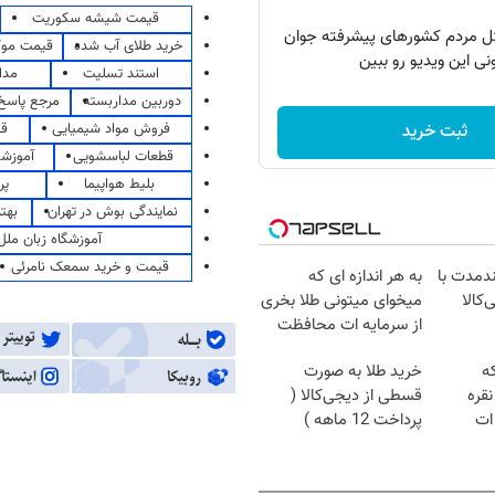
قیمت شیشه سکوریت
ل مردم کشورهای پیشرفته جوان
خرید طلای آب شده
قیمت مو
نی این ویدیو رو ببین
استند تسلیت
مدا
دوربین مداربسته
مرجع پاسخ 
فروش مواد شیمیایی
قی
ثبت خرید
قطعات لباسشویی
آموزشگ
بلیط هواپیما
پر
نمایندگی بوش در تهران
بهت
آموزشگاه زبان ملل
قیمت و خرید سمعک نامرئی
ندمدت با
به هر اندازه ای که
‌کالا
میخوای میتونی طلا بخری
از سرمایه ات محافظت
کنی
که
خرید طلا به صورت
قره
قسطی از دیجی‌کالا (
ات
پرداخت 12 ماهه )