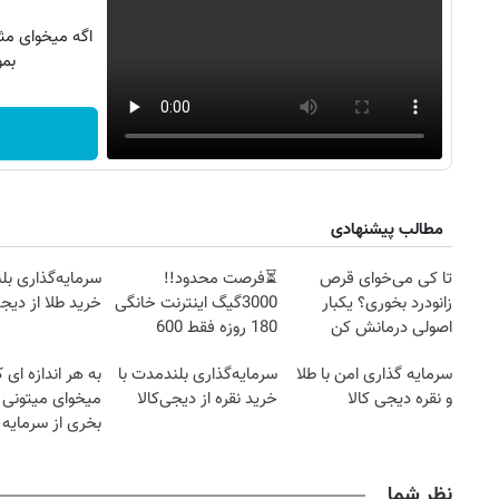
اگه میخوای مث
بمو
مطالب پیشنهادی
تا کی می‌خوای قرص
⏳فرصت محدود!!
سرمایه‌گذاری بل
زانودرد بخوری؟ یکبار
3000گیگ اینترنت خانگی
خرید طلا از دیجی
اصولی درمانش کن
180 روزه فقط 600
هزارتومان!!
سرمایه گذاری امن با طلا
سرمایه‌گذاری بلندمدت با
به هر اندازه ای 
و نقره دیجی کالا
خرید نقره از دیجی‌کالا
میخوای میتونی ن
بخری از سرمایه 
محافظت کنی
نظر شما