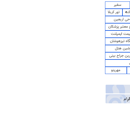
سفیر
کت
تور کربلا
حی اربعین
معتبر پزشکان
مت ایمپلنت
اه تیزهوشان
شین هتل
رین جراح بینی
مهرینو