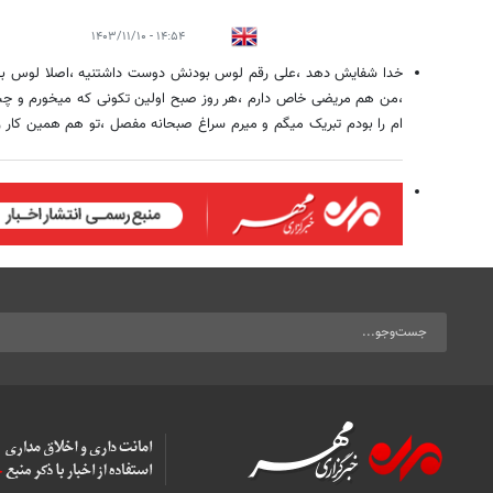
۱۴:۵۴ - ۱۴۰۳/۱۱/۱۰
خدا شفایش دهد ،علی رقم لوس بودنش دوست داشتنیه ،اصلا لوس بود
،من هم مریضی خاص دارم ،هر روز صبح اولین تکونی که میخورم و چشما
ام را بودم تبریک میگم و میرم سراغ صبحانه مفصل ،تو هم همین کار ر