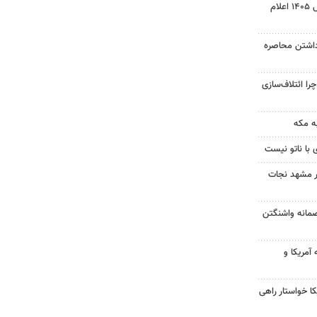
نتیجه آزمون ورودی سمپاد سال ۱۴۰۵ اعلام
داشتن محاصره
را ائتلاف‌سازی
ه مکه
 با ناتو نیست
در مشهد نجات
صمانه واشنگتن
آمریکا و
 خواستار راهی