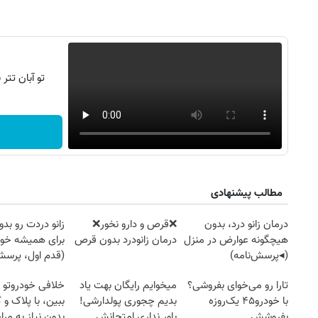
تو آبان تت
مطالب پیشنهادی
درمان زانو درد، بدون
❌قرص‌ و دارو نخور❌
زانو دردت رو ب
هیچگونه عوارض در منزل
درمان زانودرد بدون قرص
برای همیشه خو
(◂پرسش‌نامه)
(قدم اول، پرسش‌
تارا رو می‌خوای بفروشی؟
میخوایم رایگان بهت یاد
خلافی خودروتو ا
با خودرو۴۵ یک‌روزه
بدیم چجوری پولدارشی!
ببین، با پلاک و 
بفروشش
باور نداری امتحانش
بدون نیاز به مرا