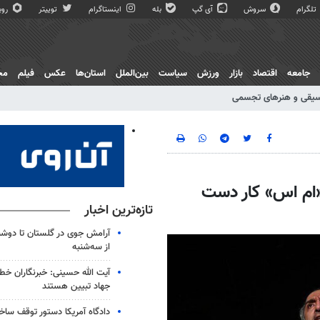
تلگرام
سروش
آی گپ
بله
اینستاگرام
توییتر
روبی
جامعه
اقتصاد
بازار
ورزش
سیاست
بین‌الملل
استان‌ها
عکس
فیلم
مج
یقی و هنرهای تجسمی
«ام اس» کار دست
تازه‌ترین اخبار
آرامش جوی در گلستان تا دوشن
از سه‌شنبه
آیت الله حسینی: خبرنگاران خط
جهاد تبیین هستند