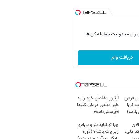
ر بدون محدودیت معامله کن🔥
دریافت وام
دون قرص
آرتروز مفاصل خود را به
ب کن!
طور قطعی درمان کنید!
نامه)
◂پرسش‌نامه▸
لان
چرا تو نباید بنز و بی‌ام‌و
کد ملی،
زیر پات باشه؟ (دوره
جعه
رایگان درآمد میلیاردی)