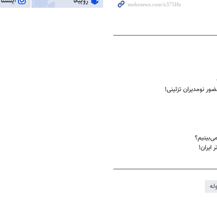
ور نومدیران تزئینی!
ی‌بینیم؟
 ایران!
له