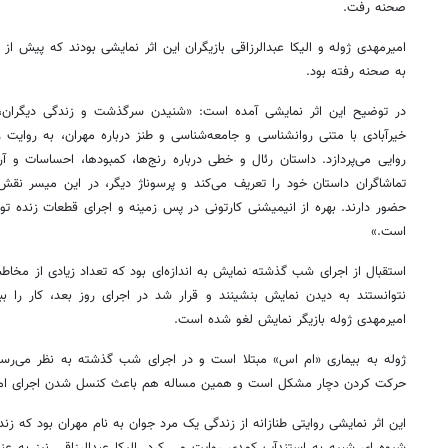
صحنه رفت.
به صحنه رفته بود.
در توضیح این اثر نمایشی آمده است: «شنیدن سرگذشت و زندگی دیگران، 
خیرآبادی با متنی روانشناسی و جامعه‌شناسی و طنز درباره مهران، به روایت ز
روایی می‌پردازد. داستان رئال و خطی‌ درباره رنج‌ها، کمبودها، احساسات و آ
تماشاگران داستان خود را تعریف می‌کند و پرسوناژ دیگر، در این میسر نقش 
حضور دارند. بهره از انیمیشنی کارتونی در پس زمینه و اجرای قطعات زنده تو
است.»
استقبال از اجرای شب گذشته نمایش به اندازه‌ای بود که تعداد زیادی از مخاط
نتوانستند به دیدن نمایش بنشینند و قرار شد در اجرای روز بعد، کار را بب
امیرمهدی ژوله بازیگر نمایش لغو شده است.
ژوله به بیماری «ام اس» مبتلا است و در اجرای شب گذشته به نظر می‌رسی
حرکت کردن دچار مشکل است و همین مساله هم باعث کنسل شدن اجرای ا
این اثر نمایشی روایتی طنازانه از زندگی یک مرد جوان به نام مهران بود که زند
شیوه ای شبیه به استندآپ کمدی روایت می کرد. الیکا عبدالرزاقی نیز به 