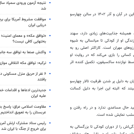
شد
امیرمهدی ژوله و الیکا عبدالرزاقی بازیگران این اثر نمایشی بودند که پیش از این در آبان و آذر ۱۴۰۲ در سالن چهارسو
موافقت مشروط آمریکا برای بر
دریایی ایران
همیشه جذابیت‌های زیادی دارد، سهند
«توافق مکه» و معمای امنیت؛ چ
ندگی او از کودکی تا میانسالی به شیوه
به‌تنهایی کافی نیست؟
رزوهای مهران است. کاراکتر اصلی رو به
واکنش صنعا به توافق سه جانب
کسانی را بازی می‌کند که در روایت او
سط نوازنده ساکسیفون، تکمیل کننده اثر
ترکیه: توافق مکه ائتلافی موازی
۶ نفر از حریق منزل مسکونی 
یافتند
بان به دلیل پر شدن ظرفیت تالار چهارسو
ینند که البته این اجرا به دلیل کسالت
جدیدترین ادعاها و اقدامات خ
علیه ایران
مقاومت اسلامی عراق: پاسخ به 
د حال مساعدی ندارد و در راه رفتن و
عربستان را به تعویق انداختیم
مشب نمایش شده است.
رئیس ستاد مشترک ارتش آمریکا
گی‌اش را از دوران کودکی تا بزرگسالی به
برای خروج از جنگ با ایران شد
عنوان مکمل بازی او در نقش های مختلف