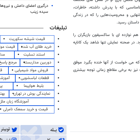
درگیری اعضای داعش و نیروهای
امناسبی که با پدرش داشته، خاطرات،
سیده زینب
نهایی و محرومیت‌هایی را که در زندگی
داستان رسید.
تبلیغات
نوازده ای با ساکسیفون بازیگران را
قیمت شیشه سکوریت
. در صحنه نمایش تنها شاهد یک کاناپه
خرید طلای آب شده
قیمت مو
استند تسلیت
مدا
دوربین مداربسته
مرجع پاسخ 
ه می خواست از آنها خنده بگیرد موفق
نیز به برخی مقاطع زمانی توجه بیشتری
فروش مواد شیمیایی
قی
قطعات لباسشویی
آموزشگ
بلیط هواپیما
پر
نمایندگی بوش در تهران
بهت
آموزشگاه زبان ملل
قیمت و خرید سمعک نامرئی