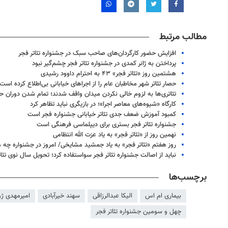
مطالب مرتبط
افزایش حضور کارگردان‌های صاحب سبک در جشنواره تئاتر فجر
پرداختن به ژانر کمدی در جشنواره تئاتر فجر چشم‌گیر نبود
هشتمین روز «تئاتر فجر» ۴۳ به احترام داوود رشیدی
حصار تئاتر شهر مخاطبان عام را از اجراهای خیابانی بی‌اطلاع کرده است
تئاتری‌ها به لزوم خالی نکردن میدان واقف شدند؛ تمام شدن دوران حض
کارگاه «شیوه‌های معاصر اجرا»؛ در بازیگری نباید تظاهر کرد
کمبود آموزش ضعف جدی تئاتر خیابانی جشنواره فجر است
جشنواره تئاتر فجر بستری برای دیپلماسی فرهنگی است
نهمین روز از «تئاتر فجر» به یاد عزت الله انتظامی
روز هفتم «تئاتر فجر» به یاد جمشید مشایخی/ امروز در جشنواره چه م
نباید از اصالت جشنواره تئاتر فجر سواستفاده کرد؛ تحویل سال نوی تئاتر
برچسب‌ها
بیماری ام اس
الیکا عبدالرزاقی
سهند خیرآبادی
امیرمهدی ژو
چهل و سومین جشنواره تئاتر فجر