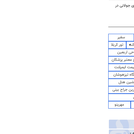
 جولانی در
سفیر
کت
تور کربلا
حی اربعین
معتبر پزشکان
مت ایمپلنت
اه تیزهوشان
شین هتل
رین جراح بینی
مهرینو