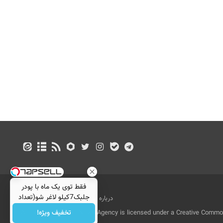
فقط توی یک ماه با پودر
جلبک7کیلو لاغر شو(تعداد
درباره ما
تماس با ما
بازرگانی
محدود)
تخفیف ویژه!
All Content by Mehr News Agency is licensed under a Creative Commons
License.