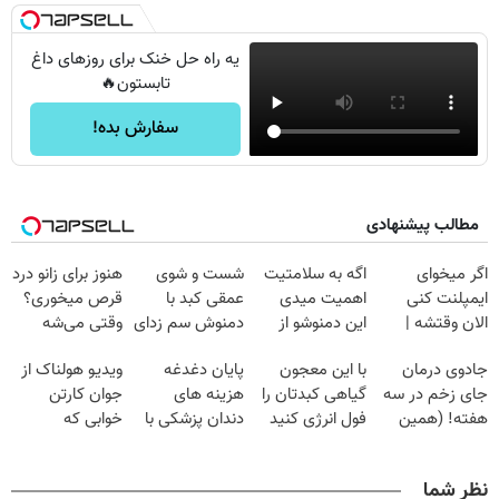
یه راه حل خنک برای روزهای داغ
تابستون🔥
سفارش بده!
مطالب پیشنهادی
اگر میخوای
اگه به سلامتیت
شست و شوی
هنوز برای زانو درد
ایمپلنت کنی
اهمیت میدی
عمقی کبد با
قرص میخوری؟
الان وقتشه |
این دمنوشو از
دمنوش سم زدای
وقتی می‌شه
فقط با ۲۵
دست نده
گیاهی
بدون عمل
جادوی درمان
با این معجون
پایان دغدغه
ویدیو هولناک از
میلیون تومان!!!
درمانش کرد؟؟؟؟
جای زخم در سه
گیاهی کبدتان را
هزینه های
جوان کارتن
هفته! (همین
فول انرژی کنید
دندان پزشکی با
خوابی که
حالا رایگان
پک سفید کننده
میلیاردر شد.
صحبت کنید)
خانگی
آموزش رایگان
نظر شما