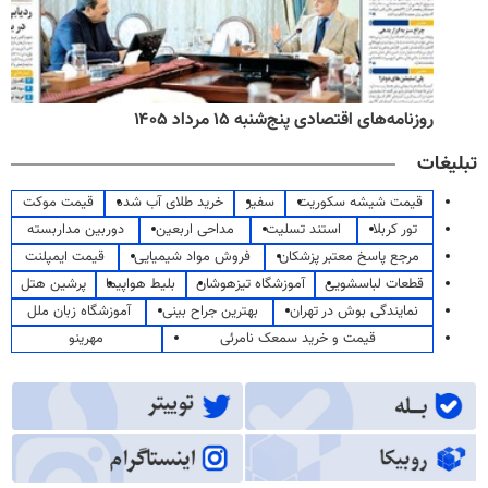
روزنامه‌های اقتصادی پنج‌شنبه ۱۵ مرداد ۱۴۰۵
تبلیغات
قیمت شیشه سکوریت
سفیر
خرید طلای آب شده
قیمت موکت
تور کربلا
استند تسلیت
مداحی اربعین
دوربین مداربسته
مرجع پاسخ معتبر پزشکان
فروش مواد شیمیایی
قیمت ایمپلنت
قطعات لباسشویی
آموزشگاه تیزهوشان
بلیط هواپیما
پرشین هتل
نمایندگی بوش در تهران
بهترین جراح بینی
آموزشگاه زبان ملل
قیمت و خرید سمعک نامرئی
مهرینو