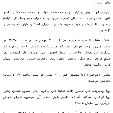
پایان می‌رسد.
بازیگران این نمایش به ترتیب ورود به صحنه عبارتند از: محمد حدادکاشانی، امین
قنبری، مارال مینو نژاد، عرفان شیخ حسین، ویدا قرگوزلو، حمیدرضا رکنی، نیلوفر
پناهی، آزیتا ابریشمی موحد، مریم شمسی، مهران اصلانی، باران باقری، مهدی
گل‌افزون.
نمایش «طبقه اضافی» سلمان سامنی که از ۲۳ بهمن هر روز ساعت ۱۷:۴۵ روی
صحنه می‌رود روایت جوانانی است که زمینی تقسیم ناشدنی را به ارث برده اند.
بازیگران این نمایش عبارتند از: رسول احمدی، علی نوروزی، علی اسفندیار پور،
میثم هارونی، رها بیگی، مرتضی ربیعی، سحر باغجری، حسین زین‌الدینی، شهاب
کرمی، ساسان محقق.
نمایش «مورفین» آریا موسوی هم از ۲۱ بهمن هر شب ساعت ۲۱:۳۰ میزبان
مخاطبان می‌شود.
پویا پورشریف، علی حسین زاده، شکیلا علی پناهی، الهام احمدی، شقایق وطنی،
پویا فراهانی، سوگند الله داد، کاویان هایل مقدم، آریا موسوی، شهرام شجاعی
بازیگران این نمایش هستند.