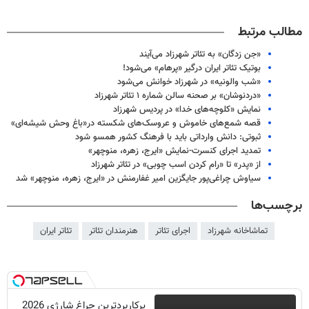
مطالب مرتبط
«جن زدگان» به تئاتر شهرزاد می‌آیند
بوتیک تئاتر ایران درگیر «پرهام» می‌شود!
«شب والونیه» در شهرزاد خوانش می‌شود
«دردنوشان» بر صحنه سالن شماره ۱ تئاتر شهرزاد
نمایش «کلوچه‌های خدا» در پردیس شهرزاد
قصه شمع‌های خاموش و عروسک‌های شکسته در«باغ وحش شیشه‌ای»
ثبوتی: دانش وارداتی باید با فرهنگ کشور همسو شود
تمدید اجرای کنسرت-نمایش «ایرج، زهره، منوچهر»
از «پدر» تا «رام کردن اسب چوبی» در تئاتر شهرزاد
سیاوش چراغی‌پور جایگزین امیر غفارمنش در «ایرج، زهره، منوچهر» شد
برچسب‌ها
تماشاخانه شهرزاد
اجرای تئاتر
هنرمندان تئاتر
تئاتر ایران
پرکاربردترین چراغ شارژی 2026