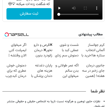
که شگفت زده ات میکنه 💡😍
ثبت سفارش
مطالب پیشنهادی
کرم جوانساز
شست و شوی
❌قرص‌ و دارو
اگر میخوای
آلمانی انتخاب
عمقی کبد با
نخور❌ درمان
ایمپلنت کنی
ستاره ها!خرید با
دمنوش سم زدای
زانودرد بدون
الان وقتشه |
تخفیف
گیاهی
قرص
فقط با ۲۵
جادوی درمان
اگه عمر طولانی و
پایان دغدغه
دمنوش خوش
میلیون تومان!!!
جای زخم در سه
بدن سالم
هزینه های
عطری که برای
هفته! (همین
میخوای این
دندان پزشکی با
درمان کبدچرب
حالا رایگان
نوشیدنی رو با
پک سفید کننده
معجزه میکنه
صحبت کنید)
تخفیف بخر
خانگی
نظر شما
نظرات حاوی توهین و هرگونه نسبت ناروا به اشخاص حقیقی و حقوقی منتشر
نمی‌شود.