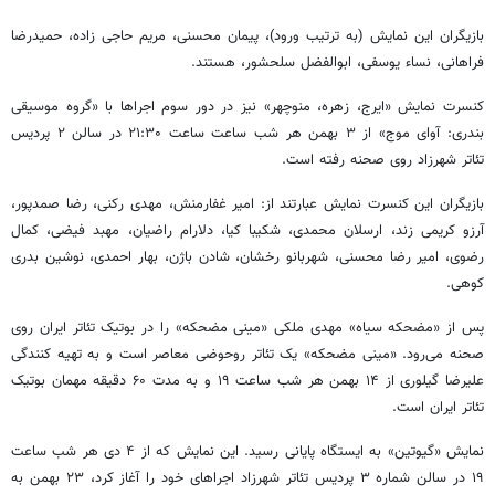
بازیگران این نمایش (به ترتیب ورود)، پیمان محسنی، مریم حاجی زاده، حمیدرضا
فراهانی، نساء یوسفی، ابوالفضل سلحشور، هستند.
کنسرت نمایش «ایرج، زهره، منوچهر» نیز در دور سوم اجراها با «گروه موسیقی
بندری: آوای موج» از ۳ بهمن هر شب ساعت ساعت ۲۱:۳۰ در سالن ۲ پردیس
تئاتر شهرزاد روی صحنه رفته است.
بازیگران این کنسرت نمایش عبارتند از: امیر غفارمنش، مهدی رکنی، رضا صمدپور،
آرزو کریمی زند، ارسلان محمدی، شکیبا کیا، دلارام راضیان، مهبد فیضی، کمال
رضوی، امیر رضا محسنی، شهربانو رخشان، شادن باژن، بهار احمدی، نوشین بدری
کوهی.
پس از «مضحکه سیاه» مهدی ملکی «مینی مضحکه» را در بوتیک تئاتر ایران روی
صحنه می‌رود. «مینی مضحکه» یک تئاتر روحوضی معاصر است و به تهیه کنندگی
علیرضا گیلوری از ۱۴ بهمن هر شب ساعت ۱۹ و به مدت ۶۰ دقیقه مهمان بوتیک
تئاتر ایران است.
نمایش «گیوتین» به ایستگاه پایانی رسید. این نمایش که از ۴ دی هر شب ساعت
۱۹ در سالن شماره ۳ پردیس تئاتر شهرزاد اجراهای خود را آغاز کرد، ۲۳ بهمن به