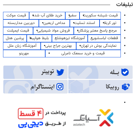
تبلیغات
قیمت شیشه سکوریت
سفیر
خرید طلای آب شده
قیمت موکت
تور کربلا
استند تسلیت
مداحی اربعین
دوربین مداربسته
مرجع پاسخ معتبر پزشکان
فروش مواد شیمیایی
قیمت ایمپلنت
قطعات لباسشویی
آموزشگاه تیزهوشان
بلیط هواپیما
پرشین هتل
نمایندگی بوش در تهران
بهترین جراح بینی
آموزشگاه زبان ملل
قیمت و خرید سمعک نامرئی
مهرینو