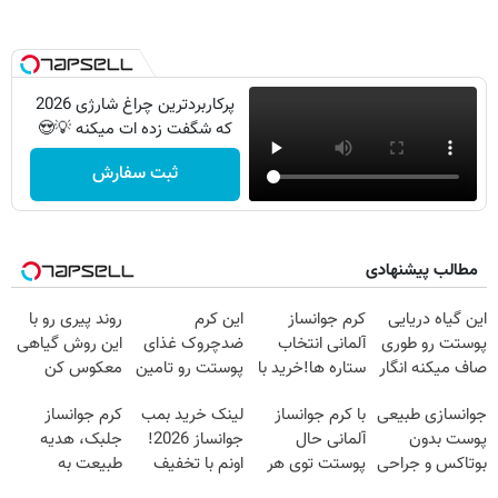
پرکاربردترین چراغ شارژی 2026
که شگفت زده ات میکنه 💡😍
ثبت سفارش
مطالب پیشنهادی
این گیاه دریایی
کرم جوانساز
این کرم
روند پیری رو با
پوستت رو طوری
آلمانی انتخاب
ضدچروک غذای
این روش گیاهی
صاف میکنه انگار
ستاره ها!خرید با
پوستت رو تامین
معکوس کن
20سال جوون
تخفیف
میکنه (خرید با
جوانسازی طبیعی
با کرم جوانساز
لینک خرید بمب
کرم جوانساز
شدی🔥
40%تخفیف)
پوست بدون
آلمانی حال
جوانساز 2026!
جلبک، هدیه
بوتاکس و جراحی
پوستت توی هر
اونم با تخفیف
طبیعت به
😳! خرید با
فصلی
ویژه
شما(خرید با