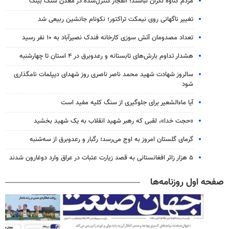
مردم گناوه نگران نباشند؛ انفجار کنترل‌شده در معدن سنگ بینک
تغییر ناگهانی روی نیمکت تراکتور؛ نکونام جانشین ربیعی شد
تعداد مصدومان آتش سوزی کارخانه فندک نصیرآباد به ۱۰ نفر رسید
هشدار تداوم بارش‌های تابستانه و رعدوبرق در ۴ استان تا چهارشنبه
سالروز شهادت شهید محمد ناصر ناصری روز شهدای دیپلمات نامگذاری
شود
آیا ماءالشعیر برای جلوگیری از سنگ کلیه مفید است
«حجت خدا»، لقبی که رهبر شهید انقلاب به یک شهید بخشید
گرمای گلستان امروز به اوج می‌رسد؛ رگبار و رعدوبرق از سه‌شنبه
۵ هزار زائر افغانستانی به قصد زیارت عتبات در عراق وارد دوغارون شدند
صفحه اول روزنامه‌ها