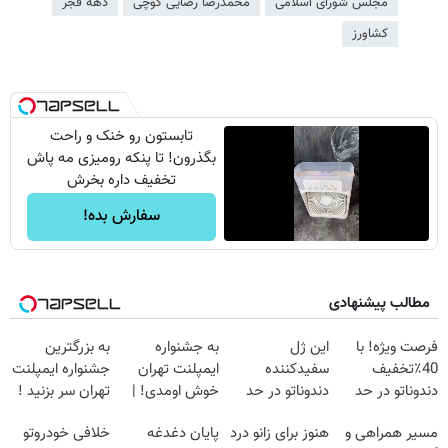
مجلس شورای اسلامی
محمدرضا رضایی کوچی
دهه فجر
کشاورز
تابستون رو خنک و راحت
بگذرون! تا پنکه رومیزی مه پاش
تخفیف داره بخرش
سفارش بده!
مطالب پیشنهادی
فرصت ویژه! با
این ژل
به جشنواره
به بزرگترین
40٪تخفیف
سفیدکننده
ایمپلنت تهران
جشنواره ایمپلنت
دندوناتو در حد
دندوناتو در حد
خوش اومدی! |
تهران سر بزنید !
کامپوزیت سفید
لمینت سفید
فرصت محدوده!
| فقط ۲۵
مسیر همراهی و
هنوز برای زانو درد
پایان دغدغه
خلافی خودروتو
کن
میکنه
مشاوره رایگان
میلیون !