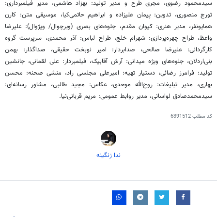
سیدمحمود رضوی، مجری طرح و مدیر تولید: بهزاد هاشمی، مدیر فیلمبرداری:
تورج منصوری، تدوین: پیمان علیزاده و ابراهیم حاتمی‌کیا، موسیقی متن: کارن
همایونفر، مدیر هنری: کیوان مقدم، جلوه‌های بصری (ویرچوال/ ویژوال): علیرضا
واعظ، طراح چهره‌پردازی: شهرام خلج، طراح لباس: آذر محمدی، سرپرست گروه
کارگردانی: علیرضا صالحی، صدابردار: امیر نوبخت حقیقی، صداگذار: بهمن
بنی‌اردلان، جلوه‌های ویژه میدانی: آرش آقابیک، فیلمبردار: علی لقمانی، جانشین
تولید: فرامرز رضائی، دستیار تهیه: امیرعلی مجلسی راد، منشی صحنه: محسن
بهاری، مدیر تبلیغات: روح‌الله موحدی، عکاس: مجید طالبی، مشاور رسانه‌ای:
سیدمحمدصادق لواسانی، مدیر روابط عمومی: مریم قربانی‌نیا.
کد مطلب
6391512
ندا زنگینه