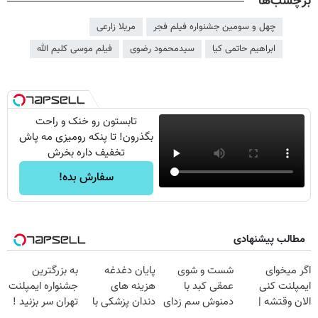
برچسب‌ها
چهل و سومین جشنواره فیلم فجر
مریلا زارعی
ابراهیم حاتمی کیا
سیدمحمود رضوی
فیلم موسی کلیم الله
تابستون رو خنک و راحت
بگذرون! تا پنکه رومیزی مه پاش
تخفیف داره بخرش
سفارش بده!
مطالب پیشنهادی
اگر میخوای
شست و شوی
پایان دغدغه
به بزرگترین
ایمپلنت کنی
عمقی کبد با
هزینه های
جشنواره ایمپلنت
الان وقتشه |
دمنوش سم زدای
دندان پزشکی با
تهران سر بزنید !
فقط با ۲۵
گیاهی
پک سفید کننده
| فقط ۲۵