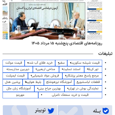
روزنامه‌های اقتصادی پنج‌شنبه ۱۵ مرداد ۱۴۰۵
تبلیغات
قیمت شیشه سکوریت
سفیر
خرید طلای آب شده
قیمت موکت
تور کربلا
استند تسلیت
مداحی اربعین
دوربین مداربسته
مرجع پاسخ معتبر پزشکان
فروش مواد شیمیایی
قیمت ایمپلنت
قطعات لباسشویی
آموزشگاه تیزهوشان
بلیط هواپیما
پرشین هتل
نمایندگی بوش در تهران
بهترین جراح بینی
آموزشگاه زبان ملل
قیمت و خرید سمعک نامرئی
مهرینو