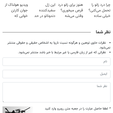
چرا درد زانو را
هنوز برای زانو درد
این ژل
ویدیو هولناک از
میلیون تومان!!!
خانگی
میلیون !
تحمل می‌کنی؟
قرص میخوری؟
سفیدکننده
جوان کارتن
خیلی ساده
وقتی می‌شه
دندوناتو در حد
خوابی که
درمنزل درمانش
بدون عمل
لمینت سفید
میلیاردر شد.
کن
درمانش کرد؟؟؟؟
میکنه
آموزش رایگان
نظر شما
(40%تخفیف)
نظرات حاوی توهین و هرگونه نسبت ناروا به اشخاص حقیقی و حقوقی منتشر
نمی‌شود.
نظراتی که غیر از زبان فارسی یا غیر مرتبط با خبر باشد منتشر نمی‌شود.
*
لطفا حاصل عبارت را در جعبه متن روبرو وارد کنید