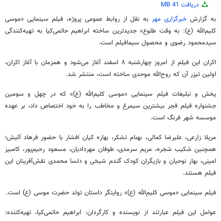
0
دریافت
41 MB
seconds
of
به گزارش
خبرگزاری مهر
به نقل از روابط عمومی پروژه، فیلم سینمایی «موسی
1
کلیم‌الله (ع): به وقت طلوع» جدیدترین ساخته ابراهیم حاتمی‌کیا به تهیه‌کنندگی
minute,
0
سیدمحمود رضوی و محصول سیمافیلم است.
seconds
اکران این فیلم از امروز چهارشنبه ۸ اسفند آغاز می‌شود و همزمان با آغاز اکران،
اولین تیزر آن که روح‌الله موحدی ساخته است، منتشر شد.
پخش و تبلیغات فیلم سینمایی «موسی کلیم‌الله (ع)» که در چهل‌ و سومین
جشنواره فیلم فجر بیشترین سیمرغ و مخاطب را به خود اختصاص داد، بر عهده
موسسه شهر فرنگ است.
مریلا زارعی، علیرضا کمالی، بهنام تشکر، بهاره کیان افشار با حضور فرهاد آئیش؛
همچنین شکیب شجره، مریم سرمدی، طوفان مهردادیان، مسعود رحیم‌پور، کامبیز
امینی، بهار نوحیان و بازیگران کودک گندم شیخی و دلسا محمدی نقش‌آفرینان این
فیلم هستند.
فیلم سینمایی «موسی کلیم‌الله (ع)» روایتگر داستان تولد حضرت موسی (ع) است.
عوامل این فیلم عبارتند از نویسنده و کارگردان: ابراهیم حاتمی‌کیا، تهیه‌کننده: