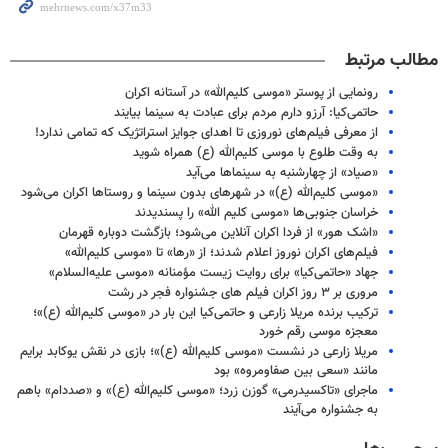
مطالب مرتبط
رونمایی از پوستر «موسی کلیم‌الله» در آستانه اکران
حاتمی‌کیا: آرزو دارم مردم برای عبادت به سینما بیایند
از معرفی فیلم‌های نوروزی تا اهدای جوایز استراتژیک که تمامی ندارد!
به وقت طلوع با موسی کلیم‌الله (ع) همراه شوید
«صیاد» از چهارشنبه به سینماها می‌آید
«موسی کلیم‌الله (ع)» در شهرهای بدون سینما و روستاها اکران می‌شود
خراسان جنوبی‌ها «موسی کلیم الله» را پسندیدند
«اشک هور» از فردا اکران آنلاین می‌شود؛ بازگشت دوباره قهرمان
فیلم‌های اکران نوروز اعلام شدند؛ از «رها» تا «موسی کلیم‌الله»
جهاد «حاتمی‌کیا» برای روایت زیست مؤمنانه «موسی علیه‌السلام»
مروری بر ۳ روز اکران فیلم های جشنواره فجر در رشت
ترکیب برنده مریلا زارعی و حاتمی‌کیا این بار در «موسی کلیم‌الله (ع)»؛
معجزه موسی رقم خورد
مریلا زارعی در نشست «موسی کلیم‌الله (ع)»؛ بازی در نقش یوکابد برایم
مانند «سعی بین صفاومروه» بود
ماجرای «تاکسیدرمی» گوزن زرد؛ «موسی کلیم‌الله (ع)» و «صددام» باهم
به جشنواره می‌آیند