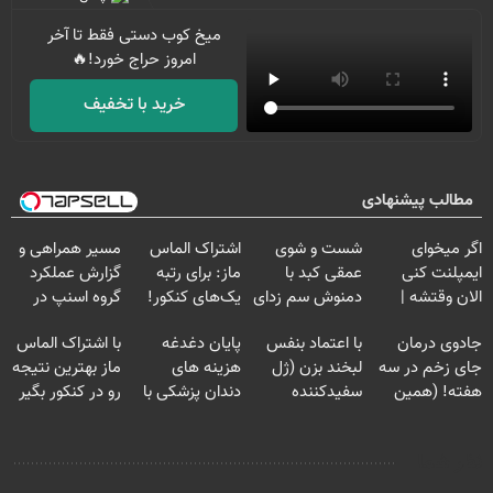
میخ کوب دستی فقط تا آخر
امروز حراج خورد!🔥
خرید با تخفیف
مطالب پیشنهادی
اگر میخوای
شست و شوی
اشتراک الماس
مسیر همراهی و
ایمپلنت کنی
عمقی کبد با
ماز: برای رتبه
گزارش عملکرد
الان وقتشه |
دمنوش سم زدای
یک‌های کنکور!
گروه اسنپ در
فقط با ۲۵
گیاهی
۱۴۰۴
جادوی درمان
با اعتماد بنفس
پایان دغدغه
با اشتراک الماس
میلیون تومان!!!
جای زخم در سه
لبخند بزن (ژل
هزینه های
ماز بهترین نتیجه
هفته! (همین
سفیدکننده
دندان پزشکی با
رو در کنکور بگیر
حالا رایگان
دندان40%تخفیف)
پک سفید کننده
صحبت کنید)
خانگی
نظر شما