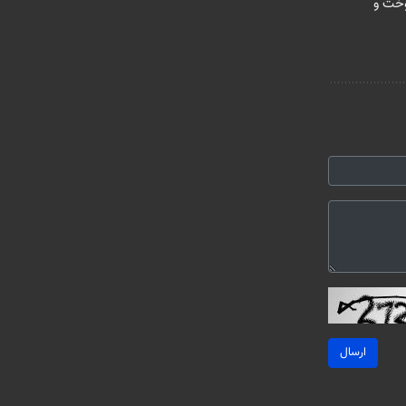
خت و
ارسال