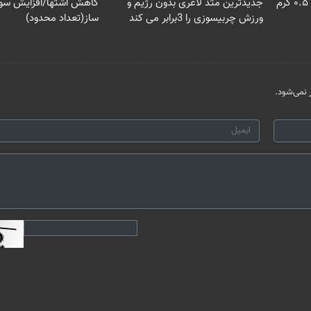
خرید شمش پلمپ طلاسی، از ۰.۵ گرم
جدیدترین متد لاغری بدون رژیم و
کاهش اشتها/افزایش سو
ورزش چربیسوزی را 3برابر می کند
ساز(تعداد محدود)
نمی‌شود.