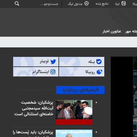
نتایج زنده
کا
ایتا
جداول لیگ
له مهر
عناوین اخبار
فیلم‌های پربازدید
پزشکیان: شخصیت
آیت‌الله سیدمجتبی
خامنه‌ای استثنائی است
پزشکیان: باید پُست‌ها را