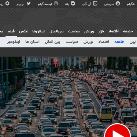
تلگرام
سروش
آی گپ
بله
اینستاگرام
توییتر
روبی
جامعه
اقتصاد
بازار
ورزش
سیاست
بین‌الملل
استان‌ها
عکس
فیلم
مج
آیین
جامعه
اقتصاد
ورزش
سیاست
بین الملل
استان ها
اینفومهر