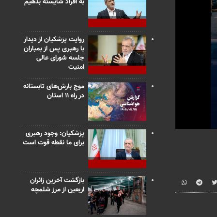
به افراد شایسته بدهیم
روایت پزشکیان از دیدار
با رهبری پس از بمباران
جلسه شورای عالی
امنیت
موج بارش‌های تابستانه
در راه ۱۱ استان
0
پزشکیان: وجود رهبری
seconds
برای ما نقطه قوت است
of
1
minute,
14
seconds
Vo
بازگشت آخرین زائران
90%
اربعین از مرز شلمچه