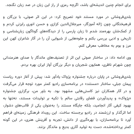
برای انجام چنین ‏اندیشه‌ای باشد، اگرچه رمزی از راز این زبان در صد زبان نگنجد.‏
‏بلدی‌فروشانی در مورد مستند خود تصریح کرد: در این اثر صوتی، با بزرگان و
فرهیختگانی چون ژاله آموزگار، میرجلال‌الدین کزازی و حسن ‏انوری رایزنی کردم و
از کمک‌شان بهره‌مند شدم تا زبان پارسی را از دیدگاه‌های گوناگون زبان‌شناسی و
تاریخی و ‏ادبی بررسی بکنم و جلوه‌هایی از شیوایی آن را در آثار شاعران کهن این
مرز و بوم به مخاطب معرفی کنم.
وی ادامه داد: در ساختار صوتی این اثر از تصنیف‌های ماندگار با صدای هنرمندانی
چون شهرام ناظری، همایون شجریان و ‏دیگر بزرگان آواز ایران بهره بردم.
بلدی‌فروشانی در پایان درباره جشنواره پژواک یادآور شد: پیش از آغاز دوره ریاست
پیمان جبلی، ساختار «مستند» در برنامه‌سازی رادیو کمتر مورد توجه قرار می‌گرفت
و در آثار همکاران نیز کاستی‌هایی مشهود بود. به باور من، برگزاری جشنواره
«پژواک» و پدیدآوردن فضای رقابتی سالم با تکیه بر تولیدات مستند، نه‌تنها به
بهبود کیفی آثار انجامید، بلکه جایگاه مستند را به‌عنوان یکی از قالب‌های دشوار،
اما اثرگذار و ارزشمند در رادیو برجسته ساخت. این رویداد فرهنگی زمینه‌ای فراهم
آورد تا برنامه‌سازان، با بهره‌گیری از دانش، تجربه و آفرینش هنری، در این گونه
کمتر پرداخته‌شده، دست به تولید آثاری بدیع و ماندگار بزنند.