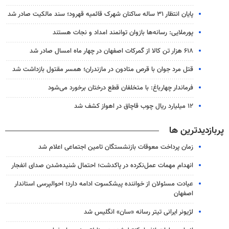
پایان انتظار ۳۱ ساله ساکنان شهرک قائمیه قهرود؛ سند مالکیت صادر شد
پورملایی: رسانه‌ها بازوان توانمند امداد و نجات هستند
۶۱۸ هزار تن کالا از گمرکات اصفهان در چهار ماه امسال صادر شد
قتل مرد جوان با قرص متادون در مازندران؛ همسر مقتول بازداشت شد
فرماندار چهارباغ: با متخلفان قطع درختان برخورد می‌شود
۱۲ میلیارد ریال چوب قاچاق در اهواز کشف شد
پربازدیدترین ها
زمان پرداخت معوقات بازنشستگان تامین اجتماعی اعلام شد
انهدام مهمات عمل‌نکرده در پاکدشت؛ احتمال شنیده‌شدن صدای انفجار
عیادت مسئولان از خواننده پیشکسوت ادامه دارد؛ احوالپرسی استاندار
اصفهان
لژیونر ایرانی تیتر رسانه «سان» انگلیس شد