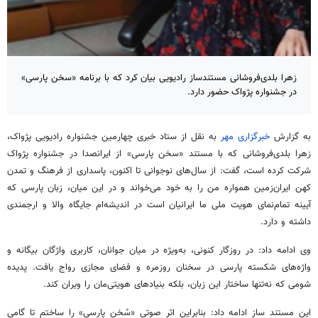
زهرا بلدی‌فروشانی مستندساز رادیویی بیان کرد که با برنامه «سخن پارسی»
در جشنواره پژواک حضور دارد.
به گزارش
خبرگزاری مهر
به نقل از ستاد خبری چهارمین جشنواره رادیویی پژواک،
زهرا بلدی‌فروشانی که با مستند «سخن پارسی» از ایرانصدا در جشنواره پژواک
شرکت کرده است، گفت: از سال‌های نوجوانی تا اکنون، پاسداری از فرهنگ و تمدن
کهن ایران‌زمین همواره من را به خود می‌خواند و در این ‏میان، زبان پارسی که
آیینه تمام‌نمای هویت ملی ما ایرانیان است در اندیشه‌ام جایگاه والا و ارجمندی
‏داشته و دارد.‏
وی ادامه داد: در روزگار کنونی، به‌ویژه در میان جوانان، کاربری واژگان بیگانه و
واژه‌های شکسته پارسی در ‏سخنان روزمره و فضای مجازی رواج یافت. پدیده
شومی که نه‌تنها ساختار این زبان، بلکه بنیادهای هویتی‌مان را ‏ویران کند.‏
این مستند ساز ادامه داد: بنابراین اثر صوتی «سُخن پارسی» را ساختم تا گامی