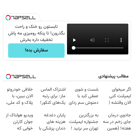
تابستون رو خنک و راحت
بگذرون! تا پنکه رومیزی مه پاش
تخفیف داره بخرش
سفارش بده!
مطالب پیشنهادی
اگر میخوای
شست و شوی
اشتراک الماس
خلافی خودروتو
ایمپلنت کنی
عمقی کبد با
ماز: برای رتبه
الان ببین، با
الان وقتشه |
دمنوش سم زدای
یک‌های کنکور!
پلاک و کد ملی،
فقط با ۲۵
گیاهی
بدون نیاز به
جادوی درمان
به بزرگترین
پایان دغدغه
ویدیو هولناک از
میلیون تومان!!!
مراجعه حضوری
جای زخم در سه
جشنواره ایمپلنت
هزینه های
جوان کارتن
هفته! (همین
تهران سر بزنید !
دندان پزشکی با
خوابی که