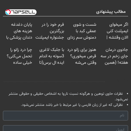
مطالب پیشنهادی
اگر میخوای
شست و شوی
فرم خود را در
پایان دغدغه
ایمپلنت کنی
عمقی کبد با
بزرگترین
هزینه های
الان وقتشه |
دمنوش سم زدای
جشنواره ایمپلنت
دندان پزشکی با
فقط با ۲۵
گیاهی
تهران پر کنید ! |
پک سفید کننده
جادوی درمان
هنوز برای زانو درد
با جلبک لاغری
چرا درد زانو را
میلیون تومان!!!
فقط ۲۵ میلیون
خانگی
جای زخم در سه
قرص میخوری؟
3سوته به اندام
تحمل می‌کنی؟
هفته! (همین
وقتی می‌شه
ایده ال برس(تا
خیلی ساده
حالا رایگان
بدون عمل
امشب تخفیف
درمنزل درمانش
صحبت کنید)
درمانش کرد؟؟؟؟
ویژه)
کن
نظر شما
نظرات حاوی توهین و هرگونه نسبت ناروا به اشخاص حقیقی و حقوقی منتشر
نمی‌شود.
نظراتی که غیر از زبان فارسی یا غیر مرتبط با خبر باشد منتشر نمی‌شود.