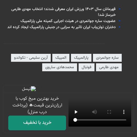
قهرمانان سال ۱۴۰۳ ورزش ایران معرفی شدند؛ انتخاب مهدی طارمی
خبرساز شد!
عضویت ساره جوانمردی در هیئت اجرایی کمیته ملی پارالمپیک
دختران توان‌یاب ایران تاثیر به سزایی در جنبش پارالمپیک ایجاد کرده اند
برچسب‌ها
ساره جوانمردی
پارالمپیک
المپیک
آرین سلیمی - تکواندو
مهدی طارمی
فوتبال
محمدهادی ساروی
خرید بهترین میخ کوب با
ارزان‌ترین قیمت🔥 (پرداخت
درب منزل)
خرید با تخفیف