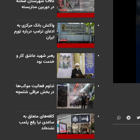
CNG شهرستان صحنه
در دوربین مداربسته
واکنش بانک مرکزی به
ادعای ترامپ درباره تورم
ایران
رهبر شهید عاشق کار و
خدمت بود
0
تداوم فعالیت موکب‌ها
seconds
در بخش عراقی شلمچه
of
1
minute,
3
seconds
Vo
کافه‌های متعلق به
90%
ساعدی نیا رفع پلمب
نشده‌اند