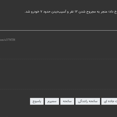
 جاده ای
سانحه رانندگی
سانحه
سمیرم
یاسوج