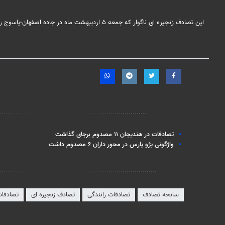
این تصادف زنجیره ای ناگوار که جمعه ۵ اردیبهشت ماه در جاده اصفهان-یاسوج رخ داد؛ منجر به مجروح شدن ۱۲ نفر و آسیب‌دیدن حدود ۷ خودرو شد.
مطالب مرتبط
تصادفات در هندیجان ۱۱ مصدوم برجای گذاشت
واژگونی پژو پارس در محور داران ۶ مصدوم داشت
برچسب‌ها
سانحه تصادف
تصادفات رانندگی
تصادف زنجیره ای
تصادفات