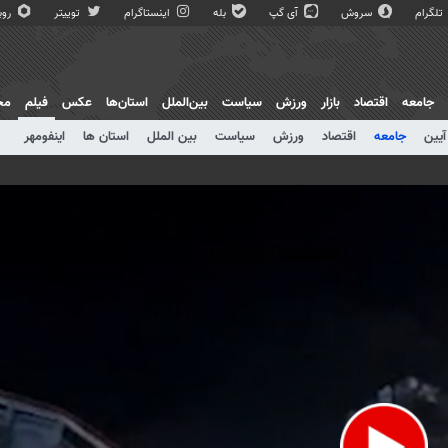
تلگرام
سروش
آی گپ
بله
اینستاگرام
توییتر
روبی
جامعه
اقتصاد
بازار
ورزش
سیاست
بین‌الملل
استان‌ها
عکس
فیلم
مج
آیین
جامعه
اقتصاد
ورزش
سیاست
بین الملل
استان ها
اینفومهر