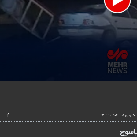
lume
۵ اردیبهشت ۱۴۰۴، ۲۳:۲۲
یاسوج