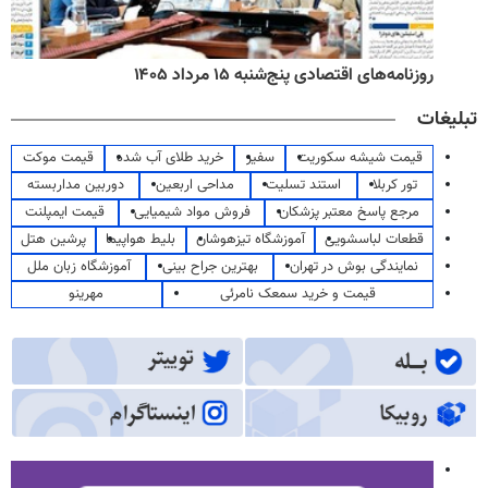
روزنامه‌های اقتصادی پنج‌شنبه ۱۵ مرداد ۱۴۰۵
تبلیغات
قیمت شیشه سکوریت
سفیر
خرید طلای آب شده
قیمت موکت
تور کربلا
استند تسلیت
مداحی اربعین
دوربین مداربسته
مرجع پاسخ معتبر پزشکان
فروش مواد شیمیایی
قیمت ایمپلنت
قطعات لباسشویی
آموزشگاه تیزهوشان
بلیط هواپیما
پرشین هتل
نمایندگی بوش در تهران
بهترین جراح بینی
آموزشگاه زبان ملل
قیمت و خرید سمعک نامرئی
مهرینو