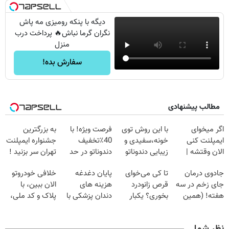
دیگه با پنکه رومیزی مه پاش
نگران گرما نباش🔥 پرداخت درب
منزل
سفارش بده!
مطالب پیشنهادی
اگر میخوای
با این روش توی
فرصت ویژه! با
به بزرگترین
ایمپلنت کنی
خونه،سفیدی و
40٪تخفیف
جشنواره ایمپلنت
الان وقتشه |
زیبایی دندوناتو
دندوناتو در حد
تهران سر بزنید !
فقط با ۲۵
برگردون
کامپوزیت سفید
| فقط ۲۵
جادوی درمان
تا کی می‌خوای
پایان دغدغه
خلافی خودروتو
میلیون تومان!!!
(40%off)
کن
میلیون !
جای زخم در سه
قرص زانودرد
هزینه های
الان ببین، با
هفته! (همین
بخوری؟ یکبار
دندان پزشکی با
پلاک و کد ملی،
حالا رایگان
اصولی درمانش
پک سفید کننده
بدون نیاز به
صحبت کنید)
کن
خانگی
مراجعه حضوری
نظر شما