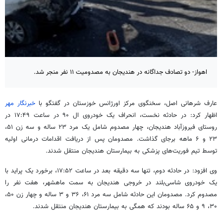
اهواز- دو تصادف جداگانه در هندیجان به مصدومیت ۱۱ نفر منجر شد.
عارف
شرهانی
اصل، سخنگوی مرکز اورژانس خوزستان در گفتگو با
خبرنگار مهر
اظهار کرد: در حادثه نخست، انحراف یک خودروی
ال
۹۰ در ساعت ۱۷:۴۹ در
روستای فیروزآباد هندیجان، چهار مصدوم شامل یک مرد ۲۳ ساله و سه زن ۵۱،
۲۳ و ۶ ماهه برجای گذاشت. مصدومان پس از دریافت اقدامات درمانی اولیه
توسط تیم فوریت‌های پزشکی به بیمارستان هندیجان منتقل شدند.
وی افزود: در حادثه دوم، تنها سه دقیقه بعد در ساعت ۱۷:۵۲، برخورد یک پراید با
یک خودروی شاسی‌بلند در خروجی هندیجان به سمت ماهشهر، هفت نفر را
مصدوم کرد. مصدومان این حادثه شامل سه مرد ۶۱، ۳۶ و ۳ ساله و چهار زن ۵۰،
۳۰، ۹ و ۶۵ ساله بودند که همگی به بیمارستان هندیجان منتقل شدند.