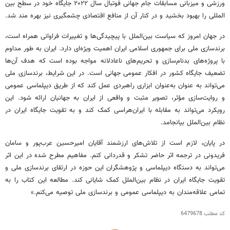
ورزشی و میزبانی مسابقات جام جهانی فوتبال سال ۲۰۲۲ جایگاه خود در سطح بین
المللی را بهبود بخشید و در کنار آن از منافع اقتصادی چشمگیری نیز بهره مند شد.
در جهان امروز که سیاست بین‌الملل با پیچیدگی‌ها و تغییرات فراوانی همراه است،
برندسازی
ملی برای جمهوری اسلامی ایران اهمیت ویژه‌ای دارد. ایران به طور مداوم
با پروژه‌های بدنام‌سازی و تحریم‌های ناعادلانه مواجه بوده است که هدف آن‌ها
تضعیف جایگاه کشور در افکار عمومی جهانی است. در این شرایط،
برندسازی
ملی
می‌تواند به عنوان به‌عنوان ابزاری راهبردی عمل کند که از طریق دیپلماسی عمومی
و روایت‌سازی مؤثر، تصویر مثبت و واقعی از ایران به جهانیان ارائه شود. این
رویکرد می‌تواند به مقابله با ایران‌هراسی کمک کند و به تقویت جایگاه ایران در
نظام بین‌الملل بیانجامد.
در پایان، لازم است از تلاش‌های ارزشمند آقایان امیرحسین عرب‌پور و سامان
فریدونی در ترجمه اثر حاضر تشکر و قدردانی کنم. مفاهیم مطرح شده در این اثر
می‌تواند به دستگاه دیپلماسی و پژوهشگران این حوزه در ارتقای
برندسازی
ملی و
تقویت جایگاه ایران در نظام بین‌الملل کمک شایانی کند. مطالعه این کتاب را به
تمامی علاقه‌مندان به دیپلماسی عمومی و
برندسازی
ملی توصیه می‌کنم.»
کد مطلب
6479678