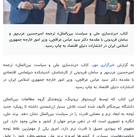
کتاب «برندسازی ملی و سیاست بین‌الملل» ترجمه امیرحسین عرب‌پور و
سامان فریدونی با مقدمه دکتر سید عباس عراقچی، وزیر امور خارجه جمهوری
اسلامی ایران در انتشارات دنیای اقتصاد به چاپ رسید.
به گزارش
خبرگزاری مهر
، کتاب «
برندسازی
ملی و سیاست بین‌الملل» ترجمه
امیرحسین عرب‌پور و سامان فریدونی از کارشناسان اندیشکده دیپلماسی اقتصادی
با مقدمه دکتر سید عباس عراقچی، وزیر امور خارجه جمهوری اسلامی ایران در
انتشارات دنیای اقتصاد به چاپ رسید.
این کتاب که توسط کریستوفر
برونینگ
، پژوهشگر گروه مطالعات بین‌المللی
دانشگاه بیرمنگام تألیف شده است، تلاش بسیار ارزشمندی داشته تا رویکرد جدید
توجه به ابعاد نرم و معنایی قدرت را در سیاست بین‌الملل نشان دهد. برند ملی،
انگاره و تصویری است که در ذهن مردم جهان از کشور و ملتی وجود دارد. این
مفهوم که پیوندی عمیق با قدرت نرم دارد، امروز یکی از مهم‌ترین نقاط توجه
حکومت‌هاست. بسیاری از کشورها امروزه برند ملی منحصربه‌فرد خود را عامل