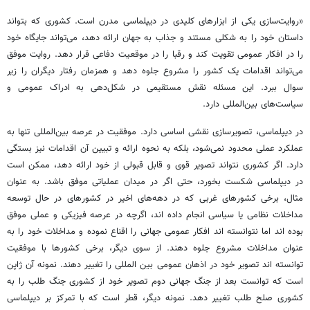
«روایت‌سازی یکی از ابزارهای کلیدی در دیپلماسی مدرن است. کشوری که بتواند
داستان خود را به شکلی مستند و جذاب به جهان ارائه دهد، می‌تواند جایگاه خود
را در افکار عمومی تقویت کند و رقبا را در موقعیت دفاعی قرار دهد. روایت موفق
می‌تواند اقدامات یک کشور را مشروع جلوه دهد و همزمان رفتار دیگران را زیر
سوال ببرد. این مسئله نقش مستقیمی در شکل‌دهی به ادراک عمومی و
سیاست‌های بین‌المللی دارد.
در دیپلماسی، تصویرسازی نقشی اساسی دارد. موفقیت در عرصه بین‌المللی تنها به
عملکرد عملی محدود نمی‌شود، بلکه به نحوه ارائه و تبیین آن اقدامات نیز بستگی
دارد. اگر کشوری نتواند تصویر قوی و قابل قبولی از خود ارائه دهد، ممکن است
در دیپلماسی شکست بخورد، حتی اگر در میدان عملیاتی موفق باشد. به عنوان
مثال، برخی کشورهای غربی که در دهه‌های اخیر در کشورهای در حال توسعه
مداخلات نظامی یا سیاسی انجام داده
اند
، اگرچه در عرصه فیزیکی و عملی موفق
بوده
اند
اما نتوانسته
اند
افکار عمومی جهانی را اقناع نموده و مداخلات خود را به
عنوان مداخلات مشروع جلوه دهند. از سوی دیگر، برخی کشورها با موفقیت
توانسته اند تصویر خود در اذهان عمومی بین المللی را تغییر دهند. نمونه آن ژاپن
است که توانست بعد از جنگ جهانی دوم تصویر خود از کشوری جنگ طلب را به
کشوری صلح طلب تغییر دهد. نمونه دیگر، قطر است که با تمرکز بر دیپلماسی