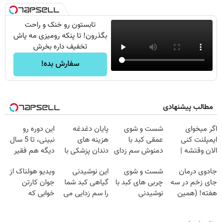
تابستون رو خنک و راحت
بگذرون! تا پنکه رومیزی مه پاش
تخفیف داره بخرش
سفارش بده!
مطالب پیشنهادی
اگر میخوای
شست و شوی
پایان دغدغه
این دوره رو
ایمپلنت کنی
عمقی کبد با
هزینه های
نبینی، تا 5 سال
الان وقتشه |
دمنوش سم زدای
دندان پزشکی با
دیگه هم فقیر
فقط با ۲۵
گیاهی
پک سفید کننده
می‌مونی! همین
جادوی درمان
شست و شوی
این نوشیدنی
ویدیو هولناک از
میلیون تومان!!!
خانگی
الان ثبت نام کن
جای زخم در سه
چربی های کبد با
گیاهی کبد شما
جوان کارتن
هفته! (همین
نوشیدنی
را سم زدایی می
خوابی که
حالا رایگان
گیاهی(55%تخفیف)
کند (با ضمانت
میلیاردر شد.
صحبت کنید)
مرجوعی)
آموزش رایگان