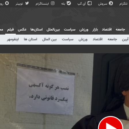
تلگرام
سروش
آی گپ
بله
اینستاگرام
توییتر
روبی
جامعه
اقتصاد
بازار
ورزش
سیاست
بین‌الملل
استان‌ها
عکس
فیلم
مج
آیین
جامعه
اقتصاد
ورزش
سیاست
بین الملل
استان ها
اینفومهر