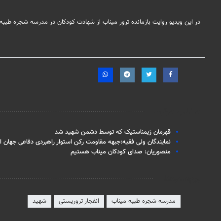
در این ویدیو روایت بازمانده ترور میناب از شهادت کودکان در مدرسه شجره طیبه
مطالب مرتبط
قهرمان ژیمناستیک که توسط دشمن شهید شد
نمایندگان ولی فقیه:جبهه مقاومت رکن استوار راهبردی دفاعی جهان 
منصوریان: صدای کودکان میناب هستیم
برچسب‌ها
مدرسه شجره طیبه میناب
انفجار تروریستی
شهید