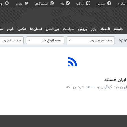
تلگرام
سروش
آی گپ
بله
اینستاگرام
توییتر
روبی
جامعه
اقتصاد
بازار
ورزش
سیاست
بین‌الملل
استان‌ها
عکس
فیلم
مج
یلترها
همه سرویس‌ها
همه انواع خبر
همه باکس‌ها
ایران هستند
ان باید گردآوری و مستند شود چرا که