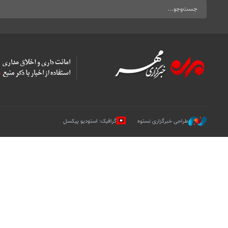
طراحی خبرگزاری نستوه
گرافیک: استودیو پیکسل