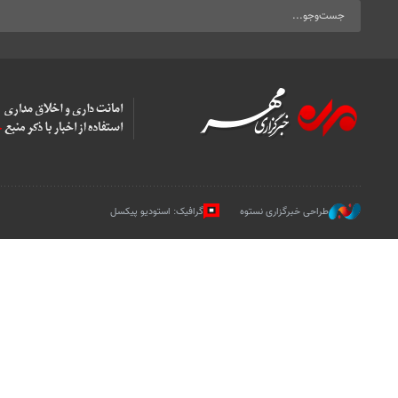
طراحی خبرگزاری نستوه
گرافیک: استودیو پیکسل