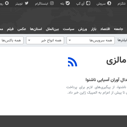
تلگرام
سروش
آی گپ
بله
اینستاگرام
توییتر
روبی
جامعه
اقتصاد
بازار
ورزش
سیاست
بین‌الملل
استان‌ها
عکس
فیلم
مج
یلترها
همه سرویس‌ها
همه انواع خبر
همه باکس‌ها
ل آوران آسیایی ناشنوا
اشنوا، از پیگیری‌های لازم برای پرداخت
تا پیش از اعزام به المپیک ژاپن خبر داد.