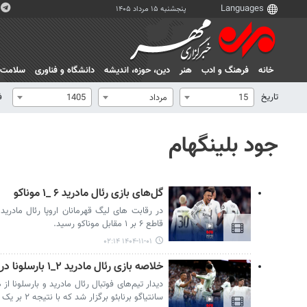
پنجشنبه ۱۵ مرداد ۱۴۰۵
خانه
فرهنگ و ادب
هنر
دين، حوزه، انديشه
دانشگاه و فناوری
سلامت
تاریخ
ف
15
مرداد
1405
جود بلینگهام
گل‌های بازی رئال مادرید ۶ _۱ موناکو
در رقابت های لیگ قهرمانان اروپا رئال مادری
قاطع ۶ بر ۱ مقابل موناکو رسید.
۱۴۰۴-۱۱-۰۱ ۰۲:۱۴
خلاصه بازی رئال مادرید ۲_۱ بارسلونا در الکلاسیکو
دیدار تیم‌های فوتبال رئال مادرید و بارسلونا از
سانتیاگو برنابئو برگزار شد که با نتیجه ۲ بر یک به سود کهکشانی‌ها به پایان رسید.