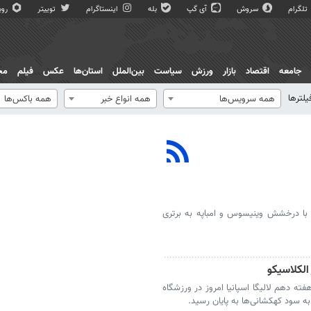
تلگرام
سروش
آی گپ
بله
اینستاگرام
توییتر
روبی
جامعه
اقتصاد
بازار
ورزش
سیاست
بین‌الملل
استان‌ها
عکس
فیلم
مج
یلترها
همه سرویس‌ها
همه انواع خبر
همه باکس‌ها
د با درخشش وینیسوس و امباپه به برتری
 هفته دهم لالیگا اسپانیا امروز در ورزشگاه