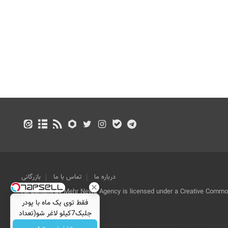
درباره ما
تماس با ما
بازرگانی
All Content by Mehr News Agency is licensed under a Creative Commons
License.
فقط توی یک ماه با پودر
جلبک7کیلو لاغر شو(تعداد
محدود)