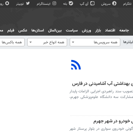
تلگرام
سروش
آی گپ
بله
اینستاگرام
توییتر
روبی
جامعه
اقتصاد
بازار
ورزش
سیاست
بین‌الملل
استان‌ها
عکس
فیلم
مج
یلترها
همه سرویس‌ها
همه انواع خبر
همه باکس‌ها
 بهداشتی آب آشامیدنی در فارس
ویب سند راهبردی اجرایی الزامات پایدار
مشارکت سه دانشگاه علوم‌پزشکی جهرم،
ی خودرو در شهر جهرم
ونی خودروی سواری در بلوار پرستار شهر