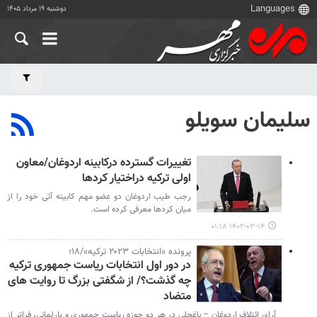
دوشنبه ۱۹ مرداد ۱۴۰۵
سلیمان سویلو
تغییرات گسترده درکابینه اردوغان/معاون
اولی ترکیه دراختیار کردها
رجب طیب اردوغان دو عضو مهم کابینه آتی خود را از
میان کردها معرفی کرده است.
۱۴۰۲-۰۳-۱۴ ۰۱:۱۸
پرونده «انتخابات ۲۰۲۳ ترکیه»/۱۸؛
در دور اول انتخابات ریاست جمهوری ترکیه
چه گذشت؟/ از شگفتی بزرگ تا روایت های
متضاد
آرای ائتلاف اردوغان – باغچلی در هر دو حوزه ریاست جمهوری و پارلمانی، فراتر از