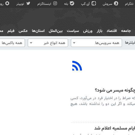
تلگرام
سروش
آی گپ
بله
اینستاگرام
توییتر
روبی
جامعه
اقتصاد
بازار
ورزش
سیاست
بین‌الملل
استان‌ها
عکس
فیلم
مج
یلترها
همه سرویس‌ها
همه انواع خبر
همه باکس‌ها
 چگونه میسر می شود؟
راط را در اختیار فرد در می‌آورد، کسی
کند و اگر این دو را نداشته باشد، هیچ
یام مسلمیه اعلام شد