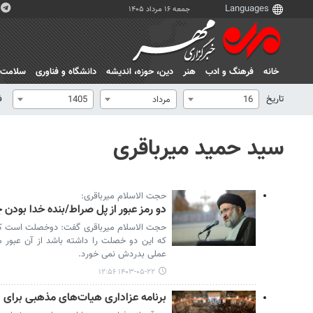
جمعه ۱۶ مرداد ۱۴۰۵
خانه
فرهنگ و ادب
هنر
دين، حوزه، انديشه
دانشگاه و فناوری
سلامت
تاریخ
ف
16
مرداد
1405
سید حمید میرباقری
حجت الاسلام میرباقری:
دو رمز عبور از پل صراط/بنده خدا بودن
حجت الاسلام میرباقری گفت: دوخصلت است که ص
که این دو خصلت را داشته باشد از آن عبور می
عملی بدردش نمی خورد.
۱۴۰۳-۰۵-۲۲ ۱۲:۵۶
برنامه عزاداری هیات‌های مذهبی برای ا