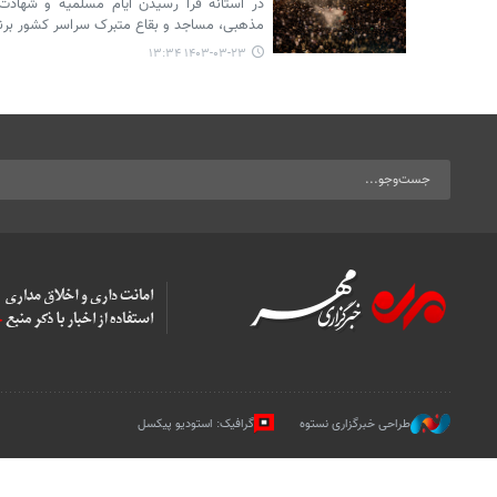
در آستانه فرا رسیدن ایام مسلمیه و شها
مذهبی، مساجد و بقاع متبرک سراسر کشور برنامه
۱۴۰۳-۰۳-۲۳ ۱۳:۳۴
طراحی خبرگزاری نستوه
گرافیک: استودیو پیکسل