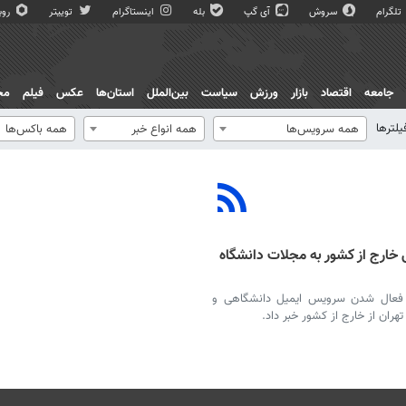
تلگرام
سروش
آی گپ
بله
اینستاگرام
توییتر
روبی
جامعه
اقتصاد
بازار
ورزش
سیاست
بین‌الملل
استان‌ها
عکس
فیلم
مج
یلترها
همه سرویس‌ها
همه انواع خبر
همه باکس‌ها
ارج از کشور به مجلات دانشگاه
از فعال شدن سرویس ایمیل دانشگاهی و
ان از خارج از کشور خبر داد.