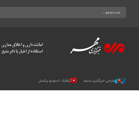
طراحی خبرگزاری نستوه
گرافیک: استودیو پیکسل