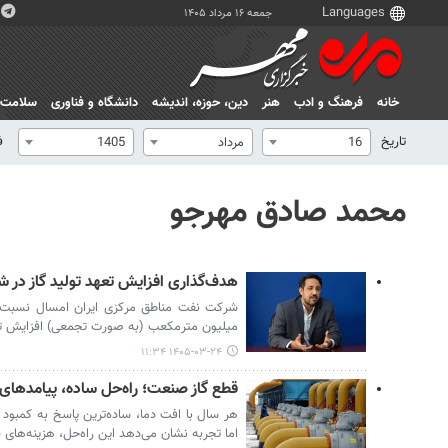
جمعه ۱۶ مرداد ۱۴۰۵
خانه
فرهنگ و ادب
هنر
دين، حوزه، انديشه
دانشگاه و فناوری
سلامت
تاریخ
ف
16
مرداد
1405
محمد صادق مهرجو
هدف‌گذاری افزایش تعهد تولید گاز در 
میلیون مترمکعب (به صورت تجمعی) افزایش تعه
۱۴۰۵-۰۳-۲۴ ۱۱:۳۴
قطع گاز صنعت؛ راه‌حل ساده، پیامدهای
هر سال با افت دما، ساده‌ترین پاسخ به کمبود
اما تجربه نشان می‌دهد این راه‌حل، هزینه‌های 