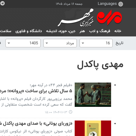
جمعه ۱۶ مرداد ۱۴۰۵
خانه
فرهنگ و ادب
هنر
دين، حوزه، انديشه
دانشگاه و فناوری
سلامت
تاریخ
ف
16
مرداد
1405
مهدی پاکدل
«فیلم فجر ۴۴» در آینه مهر؛
۵ سال تلاش برای ساخت «پروانه»؛ مردی که متهم به قتل می‌شود
محمد برزویی‌پور کارگردان فیلم «پروانه» با اش
گفت که سعی کرده است شخصیت متفاوتی از بازی
۱۴۰۴-۱۱-۱۳ ۱۵:۰۰
«زوربای یونانی» با صدای مهدی پاکدل 
کتاب صوتی «زوربای یونانی» اثر نیکوس کازانت