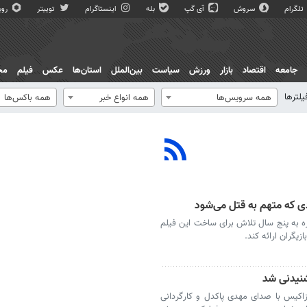
تلگرام
سروش
آی گپ
بله
اینستاگرام
توییتر
روبی
جامعه
اقتصاد
بازار
ورزش
سیاست
بین‌الملل
استان‌ها
عکس
فیلم
مج
یلترها
همه سرویس‌ها
همه انواع خبر
همه باکس‌ها
اره به پنج سال تلاش برای ساخت این فیلم
گران ارائه کند.
شنیدنی شد
زاکیس با صدای مهدی پاکدل و کارگردانی