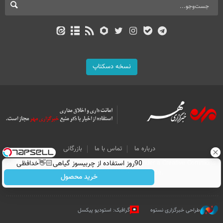
نسخه دسکتاپ
درباره ما
تماس با ما
بازرگانی
90روز استفاده از چربیسوز گیاهی👋🏻خدافظی
All Content by Mehr News Agency is licensed under a Creative Commons
Attribution 4.0 International License.
همیشگی با چاقی!خرید با تخفیف
خرید محصول
طراحی خبرگزاری نستوه
گرافیک: استودیو پیکسل