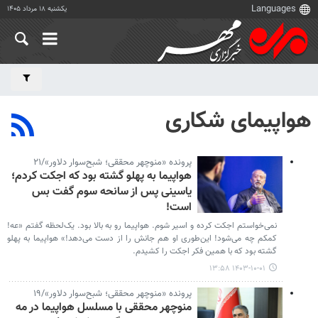
یکشنبه ۱۸ مرداد ۱۴۰۵
هواپیمای شکاری
پرونده «منوچهر محققی؛ شبح‌سوار دلاور»/۲۱
هواپیما به پهلو گشته بود که اجکت کردم؛
یاسینی پس از سانحه سوم گفت بس
است!
نمی‌خواستم اجکت کرده و اسیر شوم. هواپیما رو به بالا بود. یک‌لحظه گفتم «عه!
کمکم چه می‌شود! این‌طوری او هم جانش را از دست می‌دهد!» هواپیما به پهلو
گشته بود که با همین فکر اجکت را کشیدم.
۱۴۰۳-۱۰-۰۱ ۱۳:۵۸
پرونده «منوچهر محققی؛ شبح‌سوار دلاور»/۱۹
منوچهر محققی با مسلسل هواپیما در مه