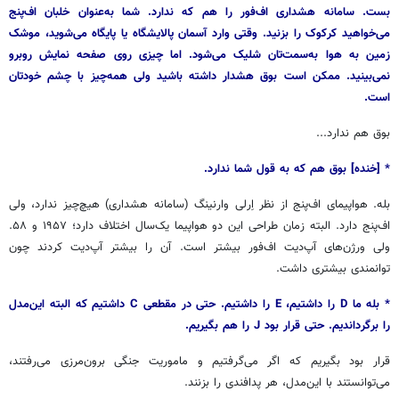
بست. سامانه هشداری اف‌فور را هم که ندارد. شما به‌عنوان خلبان اف‌پنج
می‌خواهید کرکوک را بزنید. وقتی وارد آسمان پالایشگاه یا پایگاه می‌شوید، موشک
زمین به هوا به‌سمت‌تان شلیک می‌شود. اما چیزی روی صفحه نمایش روبرو
نمی‌بینید. ممکن است بوق هشدار داشته باشید ولی همه‌چیز با چشم خودتان
است.
بوق هم ندارد...
* [خنده] بوق هم که به قول شما ندارد.
بله. هواپیمای اف‌پنج از نظر اِرلی وارنینگ (سامانه هشداری) هیچ‌چیز ندارد، ولی
اف‌پنج دارد. البته زمان طراحی این دو هواپیما یک‌سال اختلاف دارد؛ ۱۹۵۷ و ۵۸.
ولی ورژن‌های آپ‌دیت اف‌فور بیشتر است. آن را بیشتر آپ‌دیت کردند چون
توانمندی بیشتری داشت.
* بله ما D را داشتیم، E را داشتیم. حتی در مقطعی C داشتیم که البته این‌مدل
را برگرداندیم. حتی قرار بود J را هم بگیریم.
قرار بود بگیریم که اگر می‌گرفتیم و ماموریت جنگی برون‌مرزی می‌رفتند،
می‌توانستند با این‌مدل، هر پدافندی را بزنند.