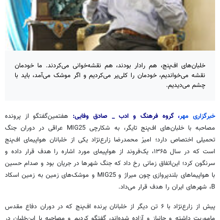
خلبان‌های اف‌پنج، هم رادار بودند، هم نقشه‌خوانی می‌کردند. ما خودمان
نقشه می‌خواندیم، خودمان را کلی‌یر می‌کردیم و اگر موشک می‌آمد، باید با
چشم می‌دیدیم.
خبرگزاری مهر
،
گروه فرهنگ و ادب _ صادق وفایی:
هفتمین‌گفتگو از پرونده
مصاحبه با خلبان‌های اف‌پنج تایگر، به شکارچی MIG25 عراقی در دوران جنگ
تحمیلی اختصاص دارد؛ امیرْ محمدرضا زارع‌نژاد یکی از خلبانان هواپیمای اف‌پنج
است که در سال ۱۳۶۵، یک‌فروند از هواپیمای مورد اشاره را هدف قرار داده و
سرنگون کرد؛ این‌اتفاق زمانی رخ داد که جنگ شهرها در جریان بود و صدام حسین
با هواپیماهای بلندپروازی چون میراژ و MIG25 و موشک‌های زمین به زمین اسکاد
B، شهرهای ایران را هدف قرار می‌داد.
پیش از زارع‌نژاد با ۶ تن دیگر از خلبانان پرنده اف‌پنج که در دوران دفاع مقدس
ماموریت داشته و جانباز و آزاده شده‌اند، گفتگو کردیم و مصاحبه با این‌خلبان در