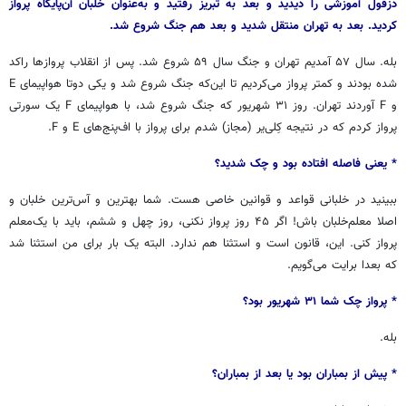
دزفول آموزشی را دیدید و بعد به تبریز رفتید و به‌عنوان خلبان آن‌پایگاه پرواز
کردید. بعد به تهران منتقل شدید و بعد هم جنگ شروع شد.
بله. سال ۵۷ آمدیم تهران و جنگ سال ۵۹ شروع شد. پس از انقلاب پروازها راکد
شده بودند و کمتر پرواز می‌کردیم تا این‌که جنگ شروع شد و یکی دوتا هواپیمای E
و F آوردند تهران. روز ۳۱ شهریور که جنگ شروع شد، با هواپیمای F یک سورتی
پرواز کردم که در نتیجه کِلی‌یر (مجاز) شدم برای پرواز با اف‌پنج‌های E و F.
* یعنی فاصله افتاده بود و چک شدید؟
ببینید در خلبانی قواعد و قوانین خاصی هست. شما بهترین و آس‌ترین خلبان و
اصلا معلم‌خلبان باش! اگر ۴۵ روز پرواز نکنی، روز چهل و ششم، باید با یک‌معلم
پرواز کنی. این‌، قانون است و استثنا هم ندارد. البته یک بار برای من استثنا شد
که بعدا برایت می‌گویم.
* پرواز چک شما ۳۱ شهریور بود؟
بله.
* پیش از بمباران بود یا بعد از بمباران؟