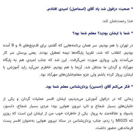
* صحبت دزفول شد یاد آقای (اسماعیل) امیدی افتادم.
خدا رحمت‌شان کند.
* شما با ایشان بودید؟ معلم شما بود؟
در تهران با هم بودیم. سر همان برنامه‌هایی که گفتم، برای اف‌پنج‌های A و B آمده
بودیم. انقلاب که شد، تقریبا پایگاه‌ها نیمه تعطیل بودند. یعنی پرسنل سر کار
می‌آمدند ولی پروازی صورت نمی‌گرفت. این شد که جناب امیدی هم به پایگاه
مهرآباد و گردان ما منتقل شد. آن‌جا با هم بودیم. خاطرم نمی‌آید راید آموزشی با
ایشان پرواز کرده باشم ولی جزو معلم‌خلبان‌های مهرآباد بود.
* فکر می‌کنم آقای (حسین) یزدان‌شناس معلم شما بود.
زمانی که در دزفول آموزش می‌دیدیم، ایشان افسر عملیات گردان و یکی از
خلبان‌های بسیار شجاع و تاپ نیروی هوایی بود؛ مردی بسیار شجاع، دلسوز،
باسواد و علاقه‌مند به پرواز. یکی از خاطرات خوب من از ایشان این است که روزی
که MIG25 را زدم، جناب یزدان‌شناس در ستاد نیروی هوایی به‌عنوان افسر پست
فرماندهی حضور داشت.