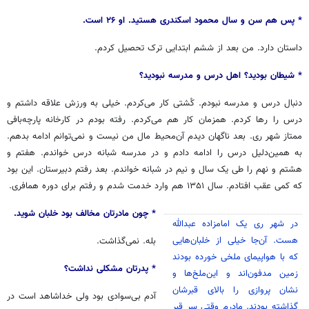
minutes,
54
* پس هم سن و سال محمود اسکندری هستید. او ۲۶ است.
seconds
داستان دارد. من بعد از ششم ابتدایی ترک تحصیل کردم.
* شیطان بودید؟ اهل درس و مدرسه نبودید؟
دنبال درس و مدرسه نبودم. کُشتی کار می‌کردم. خیلی به ورزش علاقه داشتم و
درس را رها کردم. همزمان کار هم می‌کردم. رفته بودم در کارخانه پارچه‌بافی
ممتاز شهر ری. بعد ناگهان دیدم آن‌محیط مال من نیست و نمی‌توانم ادامه بدهم.
به همین‌دلیل درس را ادامه دادم و در مدرسه شبانه درس خواندم. هفتم و
هشتم و نهم را طی یک سال و نیم در شبانه خواندم. بعد رفتم دبیرستان. این بود
که کمی عقب افتادم. سال ۱۳۵۱ هم وارد خدمت شدم و رفتم برای دوره همافری.
* چون مادرتان مخالف بود خلبان شوید.
در شهر ری یک امامزاده عبدالله
هست. آن‌جا خیلی از خلبان‌هایی
بله. نمی‌گذاشت.
که با هواپیمای ملخی خورده بودند
* پدرتان مشکلی نداشت؟
زمین مدفون‌اند و این‌ملخ‌ها و
نشان پروازی را بالای قبرشان
آدم بی‌سوادی بود ولی خداشاهد است در
گذاشته بودند. مادرم وقتی سر قبر