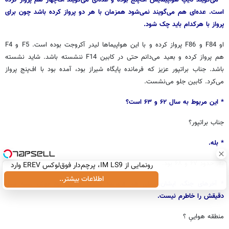
* می‌گویند تایپ هواپیمایش اف‌پنج بوده و عده‌ای می‌گویند اف‌چهار هم پرواز کرده
است. عده‌ای هم می‌گویند نمی‌شود همزمان با هر دو پرواز کرده باشد چون برای
پرواز با هرکدام باید چک شود.
او F84 و F86 پرواز کرده و با این هواپیماها لیدر آکروجت بوده است. F5 و F4
هم پرواز کرده و بعید می‌دانم حتی در کابین F14 ننشسته باشد. شاید نشسته
باشد. جناب براتپور عزیز که فرمانده پایگاه شیراز بود، آمده بود با اف‌پنج پرواز
می‌کرد. کابین جلو می‌نشست.
* این مربوط به سال ۶۲ و ۶۳ است؟
جناب براتپور؟
* بله.
نه. حدود ۶۷ و ۶۸ بود.
رونمایی از IM LS9، پرچم‌دار فوق‌لوکس EREV وارد
بازار ایران شد
اطلاعات بیشتر..
* آخرهای جنگ. ایشان مدتی هم فرمانده منطقه هوایی بود دیگر. البته سال
دقیقش را خاطرم نیست.
منطقه هواییِ ؟