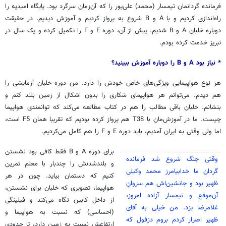
فرمانده گردانمان تیمسار (محمد) علی‌پور را که آن‌زمان سرگرد بود. پایگاه امیدیه را
راه‌اندازی کردیم و با A و B شروع به پرواز کردیم و آموزش دیدیم. در حقیقت
دوباره خلبان A و B شدیم. پیش از آن، دوره E و F را تکمیل کرده و یک سال در
تبریز خدمت کرده بودم.
* نیاز بود A و B را دوباره آموزش ببینید؟
هر نوع هواپیمایی ویژگی‌های خاص خودش را دارد. من دوره خلبان آزمایشی را
هم دیدم. می‌توانم هر هواپیمای شکاری را بدون اشکال از زمین بلند کنم و
بنشانم. خلبان باقی مطالب را هم در کتاب مطالعه می‌کند که توانمندی هواپیما
چیست. ما در آموزش‌مان با T38 هم پرواز کرده بودیم که تقریبا همان F5 است،
اما ولی وقتی به ایران آمدیم، باید دوره E و F را هم کامل می‌کردیم.
برای دوره A و B فقط کافی بود نشستن
وقتی جنگ شروع شد فرمانده
و بلندشدنش را چندبار با معلم تمرین
گردان ما خدابیامرز محمد وکیلی
کنیم که دستمان بیاید. چون در هر
ظهیر بود و جانشین‌اش هم سروانِ
هواپیما، تصویری که خلبان برای نشستن،
آن‌موقع و تیمسار آزاده امروز،
از داخل کابین نگاه می‌کند و فیلینگی
غلامرضا یزد. من خیلی به آقای
(احساسی) که نسبت به هواپیما و
ظهیر اصرار کردم بروم دزفول که
ارتفاعش نسبت به زمین دارد، تا حدودی