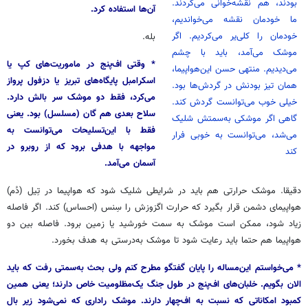
بودند، هم نقشه‌خوانی می‌کردند.
آن‌ها استفاده کرد.
ما خودمان نقشه می‌خواندیم،
خودمان را کلی‌یر می‌کردیم. اگر
بله.
موشک می‌آمد، باید با چشم
* وقتی اف‌پنج در ماموریت‌های کپ یا
می‌دیدیم. منتهی حسن این‌هواپیما،
اسکرامبل پایگاه‌های تبریز یا دزفول پرواز
همان تیز بودنش در گردش‌ها بود.
می‌کرد، فقط دو موشک سر بالش دارد.
خیلی خوب می‌توانست گردش کند.
سلاح بعدی هم گان (مسلسل) بود. یعنی
گاهی اگر موشکی به‌سمتش شلیک
فقط با این‌تسلیحات می‌توانست به
می‌شد، می‌توانست به خوبی فرار
مواجهه با هدفی برود که از روبرو در
کند
آسمان می‌آمد.
دقیقا. موشک حرارتی هم باید در شرایطی شلیک شود که هواپیما در تِیل (دُم)
هواپیمای دشمن قرار بگیرد که حرارت اگزوزش را سِنس (احساس) کند. اگر فاصله
زیاد شود، ممکن است موشک به سمت خورشید یا زمین برود. فاصله بین دو
هواپیما هم حتما باید رعایت شود تا موشک به‌درستی به هدف بخورد.
* می‌خواستم این‌مساله را پایان گفتگو مطرح کنم ولی بحث به‌سمتی رفت که باید
الان بگویم. خلبان‌های اف‌پنج در طول جنگ یک‌مظلومیت خاص دارند؛ یعنی همین
کمبود امکاناتی که نسبت به اف‌چهار دارند. موشک راداری که نمی‌شود زیر بال