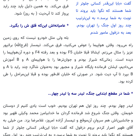
گفت «بابا این‌قدر کسانی جلوتر از
فرق می‌کند. به همین دلیل باید چند راید
شما هستند که نگو! باید بروند تا
پرواز کند تا آپ‌دیت ( به روز) شود.
نوبت به شما برسد.» به این‌ترتیب
چند روز اول جنگ را تهران بودم.
* عامیانه‌اش این‌که قلق ش را بگیرد.
بعد به دزفول مامور شدم
بله ولی مثل خودرو نیست که روی زمین
راه می‌رود. وقتی هواپیما را عوض می‌کنید، فرق می‌کند. تیمسار (فرج‌الله) براتپور
عزیز را مثال می‌زنم. ایشالا قبلا خلبان F5 بوده و بعد رفته F4 و دوره آن‌هواپیما را
دیده است. زمانی‌که شیراز بودم و جوان‌ترها را با هواپیمای A و B آموزش
می‌دادیم، ایشان فرمانده پایگاه شیراز و مجبور بود به‌عنوان شاگرد چند راید با A و
B بپرد تا آپ دیت شود. در صورتی که خلبان اف‌فور بوده و قبلا این‌مراحل را طی
کرده بود.
* شما در مقطع ابتدایی جنگ، لیدر سه یا لیدر چهار...
لیدر چهار بودم. چند روز اول هم تهران بودیم. خوب است یادی کنیم از دوستان
خوبمان. وقتی جنگ شروع شد فرمانده گردان ما خدابیامرز محمد وکیلی ظهیر بود
و جانشین‌اش هم سروانِ آن‌موقع و تیمسار آزاده امروز، غلامرضا یزد. من خیلی به
آقای ظهیر اصرار کردم بروم دزفول که گفت «بابا این‌قدر کسانی جلوتر از شما
هستند که نگو! باید بروند تا نوبت به شما برسد.» به این‌ترتیب چند روز اول جنگ