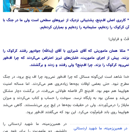
* کاربری اصلی اف‌پنج، پشتیبانی نزدیک از نیروهای سطحی است ولی ما در جنگ با
آن کرکوک را زده‌ایم، سلیمانیه را زده‌ایم و بمباران کرده‌ایم.
فَتّ و فراوان!
* مثلا همان ماموریتی که آقای شیرازی با آقای (یدالله) جوادپور رفتند کرکوک را
بزنند. پیش از اجرای ماموریت، خلبان‌های تبریز اعتراض می‌کردند که چرا اف‌فور
نمی‌رود کرکوک را بزند. چرا اف‌پنج؟ ولی رفتند و زدند و برگشتند.
خدا شاهد است این‌گونه مسائل که چرا اف‌فور نمی‌رود چرا اف پنج برود، در جنگ
مطرح نبود. حتی بعضی اوقات بچه‌ها زیاده‌روی هم می‌کردند. اما مساله امنیت
هواپیما هم مهم بود. اف‌پنج اگر فاصله طولانی می‌رفت، در برگشت دچار مشکل
می‌شد و ممکن بود به پایگاه نرسد. سوخت را حساب و کتاب می‌کردند و میزان
مایلاژ را درمی‌آوردند. ولی در حقیقت بچه‌ها در اِیچ بِربِر می‌نشستند. گاهی می‌شد
هواپیما روی باند فیلم‌آوت می‌کرد. این بود که می‌گفتند اف‌فور برود.
در همین‌زمینه، ما شهید اردستانی را
در همین‌زمینه، ما شهید اردستانی
داشتیم. دو ماموریت را برای خود من