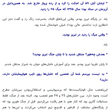
* ایشان آبان ۵۹ آن اجکت را کرد و از رده پرواز خارج شد. به همین‌دلیل در
آن‌زمان در ستاد بود؛ سال ۱۳۶۵ که میگ ۲۵ را زدید.
بله. در پایگاه تبریز بودم. وقتی این‌اتفاق افتاد، به‌سرعت زنگ زد و گفت «جز این
انتظاری ازت نداشتم. عالی بود!» خیلی خوشحال شده بود.
* وقتی میگ را زدید در تبریز بودید.
بله.
* بعدش چه‌طور؟ منتقل شدید یا تا پایان جنگ تبریز بودید؟
تا پایان تقریبا تبریز بودم. بعد برای آموزش خلبان‌های جوان به شیراز منتقل شدم.
* بد نیست بپرسم شما آن تعصبی که خلبان‌ها روی تایپ هواپیمایشان دارند،
دارید؟
این‌تعصب مثل فوتبالیست‌ها که پرسپولیسی و استقلالی‌بودن بین‌شان مطرح
است، وجود دارد. بین خلبان‌های F5 و F4 هم تعصب بود. البته بعد از جنگ، فقط
مسابقات گانری بود که کنار هم، با هم رقابت می‌کردیم. قبل از جنگ طوری بود که
از پایگاه‌های مختلف از اف‌فور و اف‌پنج تیم انتخاب می‌کردند و این‌ها با هم