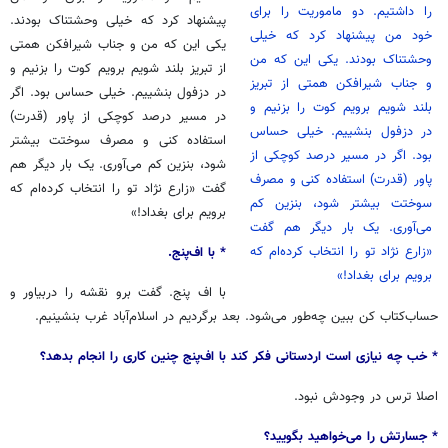
را داشتیم. دو ماموریت را برای
پیشنهاد کرد که خیلی وحشتناک بودند.
خود من پیشنهاد کرد که خیلی
یکی این که من و جناب شیرافکن همتی
وحشتناک بودند. یکی این که من
از تبریز بلند شویم برویم کوت را بزنیم و
و جناب شیرافکن همتی از تبریز
در دزفول بنشییم. خیلی حساس بود. اگر
بلند شویم برویم کوت را بزنیم و
در مسیر درصد کوچکی از پاور (قدرت)
در دزفول بنشییم. خیلی حساس
استفاده کنی و مصرف سوختت بیشتر
بود. اگر در مسیر درصد کوچکی از
شود، بنزین کم می‌آوری. یک بار دیگر هم
پاور (قدرت) استفاده کنی و مصرف
گفت «زارع نژاد تو را انتخاب کرده‌ام که
سوختت بیشتر شود، بنزین کم
برویم برای بغداد!»
می‌آوری. یک بار دیگر هم گفت
«زارع نژاد تو را انتخاب کرده‌ام که
* با اف‌پنج.
برویم برای بغداد!»
با اف پنج. گفت برو نقشه را دربیاور و
حساب‌کتاب کن ببین چه‌طور می‌شود. بعد برگردیم در اسلام‌آباد غرب بنشینیم.
* خب چه نیازی است اردستانی فکر کند با اف‌پنج چنین کاری را انجام بدهد؟
اصلا ترس در وجودش نبود.
* جسارتش را می‌خواهید بگویید؟