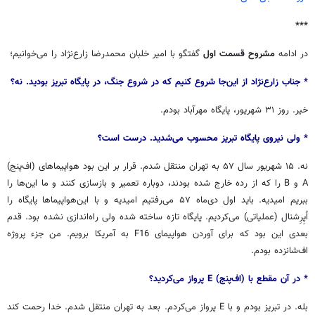
***
در ادامه
مشروح قسمت اول
گفتگو با امیر خلبان محمدرضا زارع‌نژاد را می‌خوانیم؛
* جناب زارع‌نژاد از این‌جا شروع کنیم که در شروع جنگ، در پایگاه تبریز بودید. نه؟
خیر. روز ۳۱ شهریور، پایگاه مهرآباد بودم.
* ولی نیروی پایگاه تبریز محسوب می‌شدید. درست است؟
نه. ۱۵ شهریور سال ۵۷ به تهران منتقل شدم. قرار بر این بود هواپیماهای (اف‌پنج)
A و B را که از رده خارج شده بودند، دوباره تعمیر و بازسازی کنند و ما این‌ها را
ببریم امیدیه. باید اول دی‌ماه ۵۷ می‌رفتیم امیدیه و با این‌هواپیماها پایگاه را
اُپِرِشنال (عملیاتی) می‌کردیم. پایگاه تازه ساخته شده ولی راه‌اندازی نشده بود. قدم
بعدی این‌ بود که برای آوردن هواپیمای F16 به آمریکا برویم. من جزء پروژه
اف‌شانزده بودم.
* در آن مقطع با (اف‌پنج) E پرواز می‌کردید؟
بله. در تبریز بودم و با E پرواز می‌کردم. بعد به تهران منتقل شدم. خدا رحمت کند