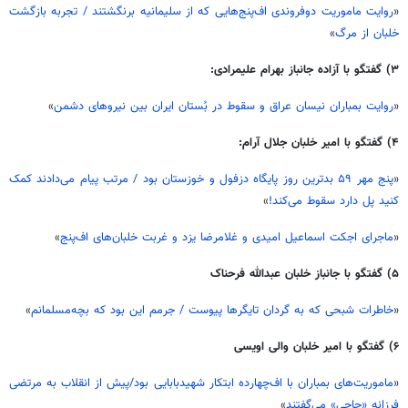
«
روایت ماموریت دوفروندی اف‌پنج‌هایی که از سلیمانیه برنگشتند / تجربه بازگشت
خلبان از مرگ
»
۳) گفتگو با آزاده جانباز بهرام علیمرادی:
«
روایت بمباران نیسان عراق و سقوط در بُستان ایران بین نیروهای دشمن
»
۴) گفتگو با امیر خلبان جلال آرام:
«
پنج مهر ۵۹ بدترین روز پایگاه دزفول و خوزستان بود / مرتب پیام می‌دادند کمک
کنید پل دارد سقوط می‌کند!
»
«
ماجرای اجکت اسماعیل امیدی و غلامرضا یزد و غربت خلبان‌های اف‌پنج
»
۵) گفتگو با جانباز خلبان عبدالله فرحناک
«
خاطرات شبحی که به گردان تایگرها پیوست / جرمم این بود که بچه‌مسلمانم
»
۶) گفتگو با امیر خلبان والی اویسی
«
ماموریت‌های بمباران با اف‌چهارده ابتکار شهیدبابایی بود/پیش از انقلاب به مرتضی
فرزانه «حاجی» می‌گفتند
»