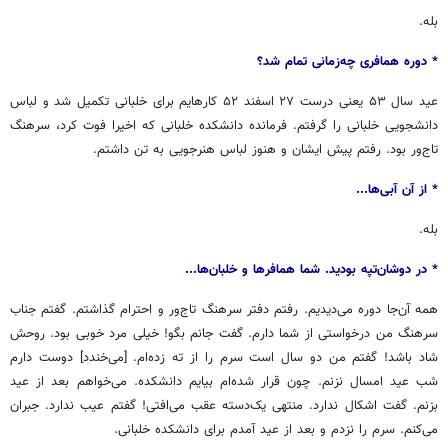
بله.
* دوره همافری چه‌زمانی تمام شد؟
عید سال ۵۳ یعنی درست ۲۷ اسفند ۵۲ کارهایم برای خلبانی تکمیل شد و لباس
دانشجویی خلبانی را گرفتم. فرمانده دانشکده خلبانی که اخیرا فوت کرد، سرهنگ
تاج‌ور بود. رفتم پیش ایشان و هنوز لباس هنرجویی به تن داشتم.
* از آن آبی‌ها...
بله.
* در دوشان‌تپه بودید. شما همافرها و خلبان‌ها...
همه آن‌جا دوره می‌دیدیم. رفتم دفتر سرهنگ تاج‌ور و احترام گذاشتم. گفتم جناب
سرهنگ من درخواستی از شما دارم. گفت جانم بگو! خیلی مرد خوبی بود. روحش
شاد باشد! گفتم من دو سال است سرم را از ته زده‌ام. [می‌خندد] دوست دارم
شب عید امسال نزنم. چون قرار شده‌ام بیایم دانشکده. می‌خواهم بعد از عید
بزنم. گفت اشکال ندارد. منتهی یک‌دسته عقب می‌افتی! گفتم عیب ندارد. جبران
می‌کنم. سرم را نزدم و بعد از عید آمدم برای دانشکده خلبانی.