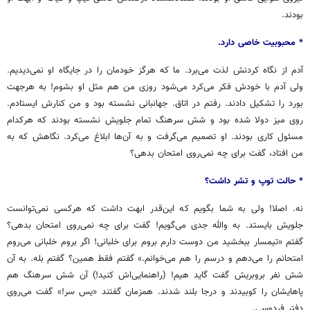
بودند.
* محبوبیت خاصی دارد.
آدم از نگاه کردنش لذت می‌برد. ما که هرگز خودمان را در جایگاه او نمی‌دیدیم.
ولی آدم با خودش فکر می‌کرد می‌شود روزی من هم مثل او بشوم! به هرجهت
بورد را تشکیل دادند. رفتم در اتاق. جهانبانی نشسته بود و من کنارش ایستادم.
روی میز دولا شده بود و شش سرهنگ تمام جلویش نشسته بودند که هرکدام
مسئول کاری بودند. او تصمیم می‌گرفت و به آن‌ها ابلاغ می‌کرد. نگاهش که به
من افتاد، گفت برای چه نمی‌روی امتحان بدهی؟
* حالت توپ و تشر داشت؟
نه. اصلا! ولی به شما بگویم که این‌قدر ابهت داشت که هرکسی نمی‌توانست
جلویش بایستد. به والله جدی می‌گویم! گفت برای چه نمی‌روی امتحان بدهی؟
گفتم «تیمسار ببخشید من دوست دارم بروم برای خلبانی! اگر بروم خلبانی می‌روم
امتحانم را می‌دهم و درسم را هم می‌خوانم.» گفتم فقط همین؟ گفتم بله. به آن
شش نفر بروبریش گفت گاید هیم! (راهنمایی‌اش کنید!) آن شش سرهنگ هم
پاهایشان را کوبیدند و درجا بلند شدند. همزمان گفتند «یس سر!» گفت می‌روی
دفتر فردوسی.