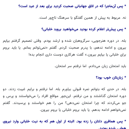
* پس‌ آن‌ماجرا که در اتاق جهانبانی صحبت کردید برای بعد از عید است؟
نه. مربوط به پیش از همین گفتگو با سرهنگ تاج‌ور است.
* پس پیش‌تر اعلام کرده بودید می‌خواهید بروید خلبانی؟
بله. در دوره هنرجویی، سرگروهبان شده و ارشد بودم. وقتی تصمیم گرفتم بیایم
بیرون و ادامه ندهم، با پدرم صحبت کردم. گفتم «نمی‌توانم بمانم. یا باید بروم
برای خلبانی یا بیایم بیرون.» گفت هرکاری دوست داری انجام بده!
باید امتحان زبان می‌دادم. اما نرفتم سر امتحان.
* زبان‌تان خوب بود؟
بله. در حدی که بتوانم نمره قبولی بیاورم بله. اما نرفتم و برایم غیبت زدند. دو
دوره امتحان گذاشتند و من نرفتم. این‌جور مواقع افراد را می‌خواستند و پرس و
جو می‌کردند که چرا امتحان نمی‌دهی؟ من را هم خواستند و پرسیدند. گفتم
نمی‌خواهم ادامه بدهم. یا باید بروم خلبانی یا بروم بیرون.
* پس همافری دلتان را زده بود. البته از اول هم که به نیت خلبانی وارد نیروی
هوایی شده بودید.