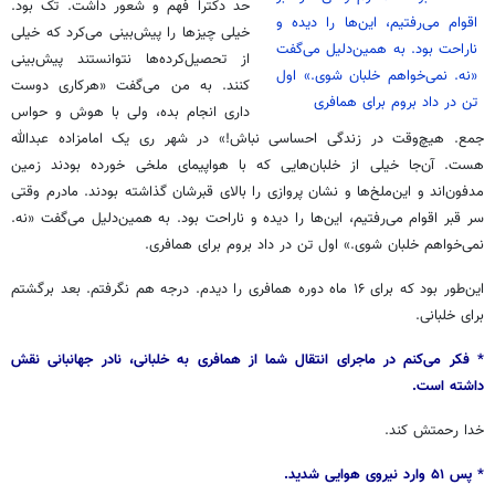
حد دکترا فهم و شعور داشت. تک بود.
اقوام می‌رفتیم، این‌ها را دیده و
خیلی چیزها را پیش‌بینی می‌کرد که خیلی
ناراحت بود. به همین‌دلیل می‌گفت
از تحصیل‌کرده‌ها نتوانستند پیش‌بینی
«نه. نمی‌خواهم خلبان شوی.» اول
کنند. به من می‌گفت «هرکاری دوست
تن در داد بروم برای همافری
داری انجام بده، ولی با هوش و حواس
جمع. هیچ‌وقت در زندگی احساسی نباش!» در شهر ری یک امامزاده عبدالله
هست. آن‌جا خیلی از خلبان‌هایی که با هواپیمای ملخی خورده بودند زمین
مدفون‌اند و این‌ملخ‌ها و نشان پروازی را بالای قبرشان گذاشته بودند. مادرم وقتی
سر قبر اقوام می‌رفتیم، این‌ها را دیده و ناراحت بود. به همین‌دلیل می‌گفت «نه.
نمی‌خواهم خلبان شوی.» اول تن در داد بروم برای همافری.
این‌طور بود که برای ۱۶ ماه دوره همافری را دیدم. درجه هم نگرفتم. بعد برگشتم
برای خلبانی.
* فکر می‌کنم در ماجرای انتقال شما از همافری به خلبانی، نادر جهانبانی نقش
داشته است.
خدا رحمتش کند.
* پس ۵۱ وارد نیروی هوایی شدید.