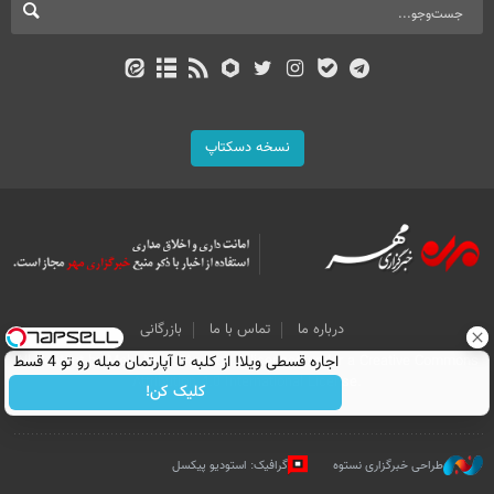
نسخه دسکتاپ
درباره ما
تماس با ما
بازرگانی
اجاره‌ قسطی ویلا! از کلبه تا آپارتمان مبله رو تو 4 قسط
All Content by Mehr News Agency is licensed under a Creative Commons
Attribution 4.0 International License.
اجاره کن.
کلیک کن!
طراحی خبرگزاری نستوه
گرافیک: استودیو پیکسل