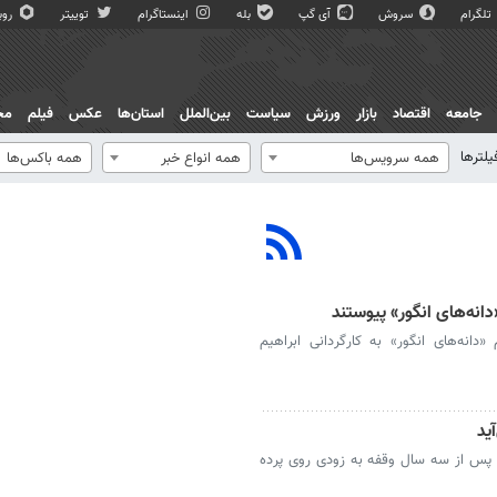
تلگرام
سروش
آی گپ
بله
اینستاگرام
توییتر
روبی
جامعه
اقتصاد
بازار
ورزش
سیاست
بین‌الملل
استان‌ها
عکس
فیلم
مج
یلترها
همه سرویس‌ها
همه انواع خبر
همه باکس‌ها
«دانه‌های انگور» پیوستند
 «دانه‌های انگور» به کارگردانی ابراهیم
ید
پس از سه سال وقفه به زودی روی پرده