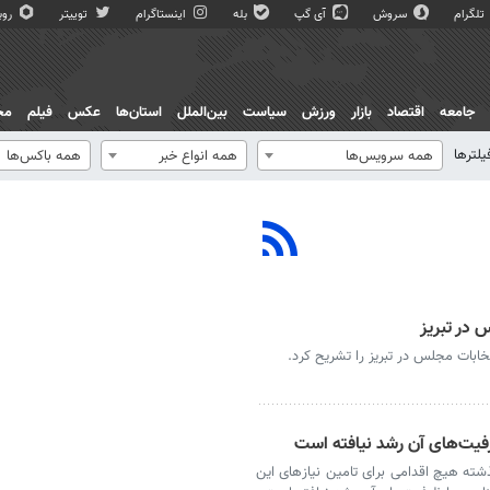
تلگرام
سروش
آی گپ
بله
اینستاگرام
توییتر
روبی
جامعه
اقتصاد
بازار
ورزش
سیاست
بین‌الملل
استان‌ها
عکس
فیلم
مج
یلترها
همه سرویس‌ها
همه انواع خبر
همه باکس‌ها
 در تبریز
نتخابات مجلس در تبریز را تشریح کرد.
ظرفیت‌های آن رشد نیافته است
ذشته هیچ اقدامی برای تامین نیازهای این