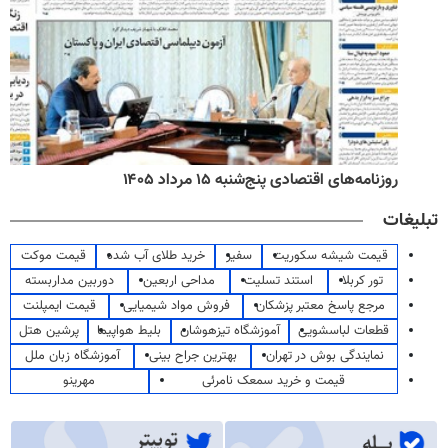
روزنامه‌های اقتصادی پنج‌شنبه ۱۵ مرداد ۱۴۰۵
تبلیغات
قیمت شیشه سکوریت
سفیر
خرید طلای آب شده
قیمت موکت
تور کربلا
استند تسلیت
مداحی اربعین
دوربین مداربسته
مرجع پاسخ معتبر پزشکان
فروش مواد شیمیایی
قیمت ایمپلنت
قطعات لباسشویی
آموزشگاه تیزهوشان
بلیط هواپیما
پرشین هتل
نمایندگی بوش در تهران
بهترین جراح بینی
آموزشگاه زبان ملل
قیمت و خرید سمعک نامرئی
مهرینو