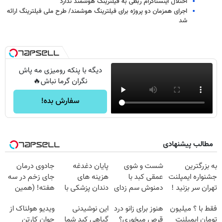
اختلال اینستاگرام ربطی به فیلترینگ هوشمند ندارد
اجرای همزمان دو پروژه برای فیلترینگ هوشمند/ طرح ملی فیلترینگ ارائه
شد
دیگه با پنکه رومیزی مه پاش
نگران گرما نباش🔥
سفارش بده!
مطالب پیشنهادی
به بزرگترین
شست و شوی
پایان دغدغه
جادوی درمان
جشنواره ایمپلنت
عمقی کبد با
هزینه های
جای زخم در سه
تهران سر بزنید !
دمنوش سم زدای
دندان پزشکی با
هفته! (همین
| فقط ۲۵
گیاهی
پک سفید کننده
حالا رایگان
فقط با ؟ میلیون
هنوز برای زانو درد
این نوشیدنی
ویدیو هولناک از
میلیون !
خانگی
صحبت کنید)
تومان ایمپلنت
قرص میخوری؟
گیاهی کبد شما
جوان کارتن