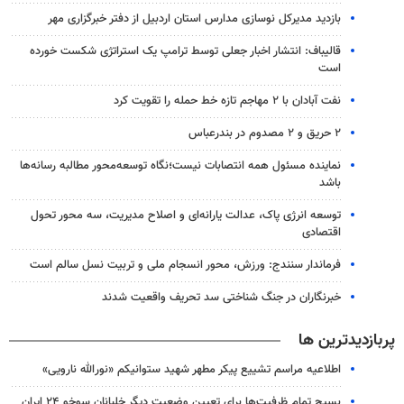
بازدید مدیرکل نوسازی مدارس استان اردبیل از دفتر خبرگزاری مهر
قالیباف: انتشار اخبار جعلی توسط ترامپ یک استراتژی شکست خورده
است
نفت آبادان با ۲ مهاجم تازه خط حمله را تقویت کرد
۲ حریق و ۲ مصدوم در بندرعباس
نماینده مسئول همه انتصابات نیست؛نگاه توسعه‌محور مطالبه رسانه‌ها
باشد
توسعه انرژی پاک، عدالت یارانه‌ای و اصلاح مدیریت، سه محور تحول
اقتصادی
فرماندار سنندج: ورزش، محور انسجام ملی و تربیت نسل سالم است
خبرنگاران در جنگ شناختی سد تحریف واقعیت شدند
پربازدیدترین ها
اطلاعیه مراسم تشییع پیکر مطهر شهید ستوانیکم «نورالله نارویی»
بسیج تمام ظرفیت‌ها برای تعیین وضعیت دیگر خلبانان سوخو ۲۴ ایران