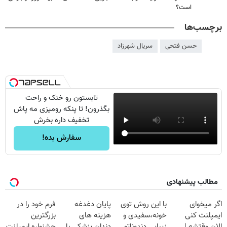
است؟
برچسب‌ها
حسن فتحی
سریال شهرزاد
تابستون رو خنک و راحت
بگذرون! تا پنکه رومیزی مه پاش
تخفیف داره بخرش
سفارش بده!
مطالب پیشنهادی
اگر میخوای
با این روش توی
پایان دغدغه
فرم خود را در
ایمپلنت کنی
خونه،سفیدی و
هزینه های
بزرگترین
الان وقتشه |
زیبایی دندوناتو
دندان پزشکی با
جشنواره ایمپلنت