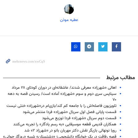
عطیه موذن
مطالب مرتبط
اهالی «شهرزاد» معرفی شدند/ عاشقانه‌ای در دوران کودتای ۲۸ مرداد
سیناپس سری دوم و سوم «شهرزاد» آماده است/ رسیدن قصه به دهه
۷۰
تلویزیون فاصله‌اش را با جامعه کم کند/بازی‌ام در«شهرزاد» خنثی نیست
قسمت پایانی فصل اول سریال «شهرزاد» فردا منتشر می‌شود
قسمت دوم سریال «شهرزاد» فردا توزیع می‌شود
همکاران قدیمی قطعه موسیقایی «به رسم یادگار» را تجربه می‌کنند
رویا نونهالی بازیگر نقش دکتر مهربان بانو در «شهرزاد ۲» شد
قصه‌ رفاقت در یک خوابگاه دانشجویی؛ «دشتستان» شبیه «روزگار جوانی»