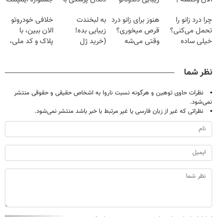
فقط با ۲۵
برگردون
پک سفید کننده
تهران پر کنید ! |
چرا درد زانو را
هنوز برای زانو درد
به لبخندت
خلافی خودروتو
میلیون تومان!!!
(40%off)
خانگی
فقط ۲۵ میلیون
تحمل می‌کنی؟
قرص میخوری؟
زیبایی بده!
الان ببین، با
خیلی ساده
وقتی می‌شه
(خرید ژل
پلاک و کد ملی،
درمنزل درمانش
بدون عمل
سفیدکننده
بدون نیاز به
کن
درمانش کرد؟؟؟؟
دندان
مراجعه حضوری
نظر شما
با40%تخفیف)
نظرات حاوی توهین و هرگونه نسبت ناروا به اشخاص حقیقی و حقوقی منتشر
نمی‌شود.
نظراتی که غیر از زبان فارسی یا غیر مرتبط با خبر باشد منتشر نمی‌شود.